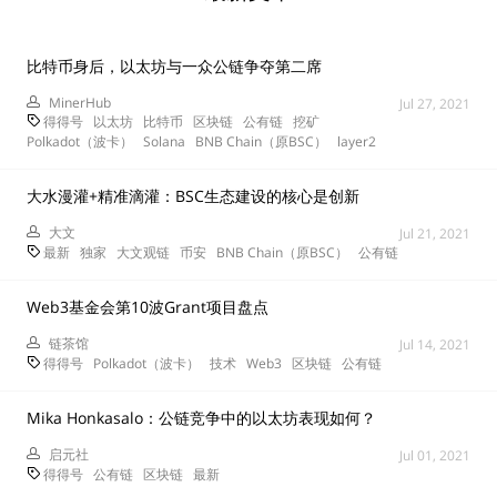
比特币身后，以太坊与一众公链争夺第二席
MinerHub
Jul 27, 2021
得得号
以太坊
比特币
区块链
公有链
挖矿
Polkadot（波卡）
Solana
BNB Chain（原BSC）
layer2
大水漫灌+精准滴灌：BSC生态建设的核心是创新
大文
Jul 21, 2021
最新
独家
大文观链
币安
BNB Chain（原BSC）
公有链
Web3基金会第10波Grant项目盘点
链茶馆
Jul 14, 2021
得得号
Polkadot（波卡）
技术
Web3
区块链
公有链
Mika Honkasalo：公链竞争中的以太坊表现如何？
启元社
Jul 01, 2021
得得号
公有链
区块链
最新