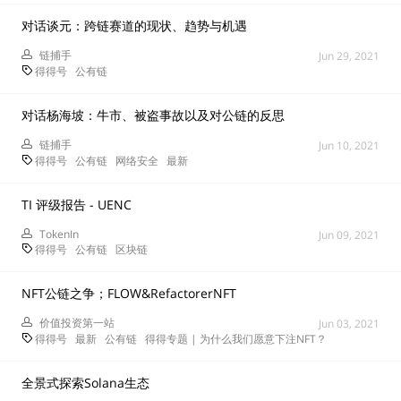
对话谈元：跨链赛道的现状、趋势与机遇
链捕手
Jun 29, 2021
得得号
公有链
对话杨海坡：牛市、被盗事故以及对公链的反思
链捕手
Jun 10, 2021
得得号
公有链
网络安全
最新
TI 评级报告 - UENC
TokenIn
Jun 09, 2021
得得号
公有链
区块链
NFT公链之争；FLOW&RefactorerNFT
价值投资第一站
Jun 03, 2021
得得号
最新
公有链
得得专题 | 为什么我们愿意下注NFT？
全景式探索Solana生态