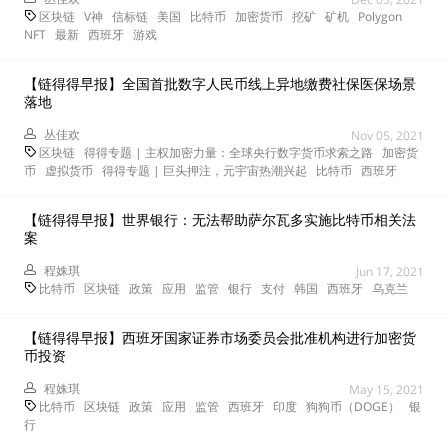
区块链
V神
信标链
美国
比特币
加密货币
挖矿
矿机
Polygon
NFT
最新
西班牙
游戏
【链得得早报】全国首批数字人民币线上异地缴费社保医保场景
落地
丛佳欢
Nov 05, 2021
区块链
得得专题 | 主权加密力量：全球央行数字货币求索之路
加密货
币
虚拟货币
得得专题 | 巨头押注，元宇宙热潮兴起
比特币
西班牙
【链得得早报】世界银行：无法帮助萨尔瓦多实施比特币相关法
案
程姝琪
Jun 17, 2021
比特币
区块链
政策
应用
监管
银行
支付
韩国
西班牙
乌克兰
【链得得早报】西班牙国家证券市场委员会批准机构进行加密货
币投资
程姝琪
May 15, 2021
比特币
区块链
政策
应用
监管
西班牙
印度
狗狗币（DOGE）
银
行