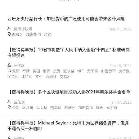
西班牙央行副行长：加密货币的广泛使用可能会带来各种风险
链得得快讯
Mar 31, 2022
西班牙
加密货币
监管
【链得得早报】10省市将数字人民币纳入金融“十四五” 标准研制
有望提速
丛佳欢
Feb 18, 2022
最新
行情
美国
银行
投资
区块链
NFT
元宇宙
加密货币
央行数
字货币
比特币
支付
西班牙
交易所
【链得得晚报】多个区块链项目成功入选2021年泰尔奖学金名单
丛佳欢
Jan 07, 2022
最新
区块链
以太坊
交易所
西班牙
加密货币
非洲
元宇宙
【链得得早报】Michael Saylor：比特币为世界储备资产，但并
不适合买一杯咖啡
丛佳欢
Dec 03, 2021