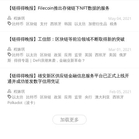
【链得得晚报】Filecoin推出存储链下NFT数据的服务
程姝琪
May 04, 2021
比特币
区块链
支付
西班牙
韩国
以太坊
加密衍生品
税务
【链得得晚报】工信部：区块链等前沿领域不断取得新的突破
程姝琪
Mar 01, 2021
比特币
以太坊
区块链
政策
应用
监管
英国
西班牙
美国
俄罗
斯
得得专题 | DeFi浪潮来袭，金融业新革命？
【链得得晚报】雄安新区供应链金融信息服务平台已正式上线开
通并成功签发数字信用凭证
程姝琪
Feb 05, 2021
以太坊
比特币
区块链
政策
应用
监管
央行
澳大利亚
西班牙
Polkadot（波卡）
加载更多