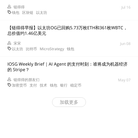
链得得
Jul 16
钱包
区块链
以太坊
【链得得早报】以太坊OG已回购5.73万枚ETH和361枚WBTC，
总价值约1.46亿美元
宋宋
Jun 08
以太坊
比特币
MicroStrategy
钱包
IOSG Weekly Brief｜AI Agent 的支付时刻：谁将成为机器经济
的 Stripe？
链得得的朋友们
May 07
加密货币
支付
技术
钱包
银行
稳定币
加载更多