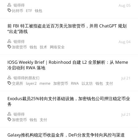
链得得
Aug 05
比特币
ETF
钱包
前 FBI 特工被指盗走近百万美元加密货币，并用 ChatGPT 规划
“出走”路线
链得得
Aug 04
加密货币
钱包
技术
网络安全
IOSG Weekly Brief｜Robinhood 自建 L2 全景解析：从 Meme
冷启动到 RWA 落地
链得得的朋友们
Jul 21
交易所
layer2
meme
加密货币
RWA
以太坊
钱包
支付
Exodus裁员25%转向支付基础设施，加密钱包公司押注稳定币业
务
链得得
Jul 21
加密货币
钱包
支付
Galaxy推机构稳定币收益金库，DeFi分发竞争转向风控与渠道