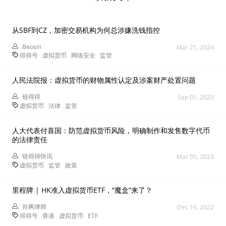
从SBF到CZ，加密交易机构为何总涉嫌洗钱指控
Beosin
Mar 21, 2024
得得号
虚拟货币
网络安全
监管
人民法院报：虚拟货币的财物属性认定及涉案财产处置问题
链得得
Sep 01, 2023
虚拟货币
法律
监管
人大代表付喜国：防范虚拟货币风险，明确制作和发售数字代币
的法律责任
链得得快讯
Mar 05, 2023
虚拟货币
监管
政策
里程牌 | HK准入虚拟货币ETF，“魔盒”来了？
肖飒律师
Dec 16, 2022
得得号
香港
虚拟货币
ETF