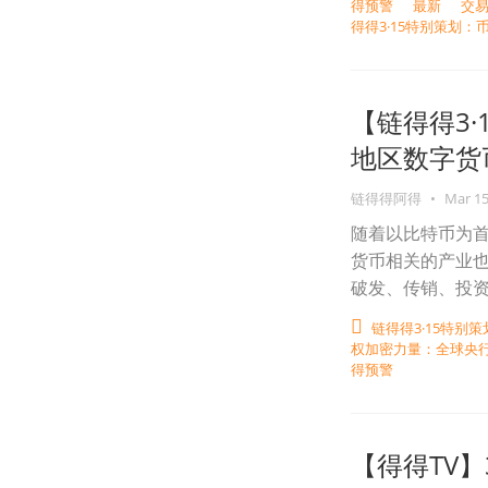
得预警
最新
交
得得3·15特别策划：
【链得得3
地区数字货
链得得阿得
•
Mar 15
随着以比特币为
货币相关的产业
破发、传销、投
链得得3·15特别策
权加密力量：全球央
得预警
【得得TV】