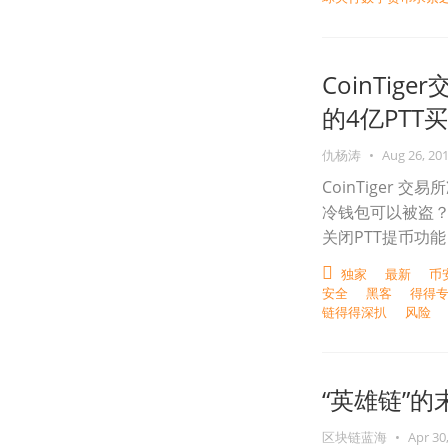
CoinTi
的4亿PTT买单
仇杨涛
•
Aug 26, 20
CoinTiger
冷钱包可以被盗
关闭PTT提币功能
独家
最新
币
安全
黑客
得得专
链得得深扒
风险
“英雄链”的
区块链蓝海
•
Apr 30