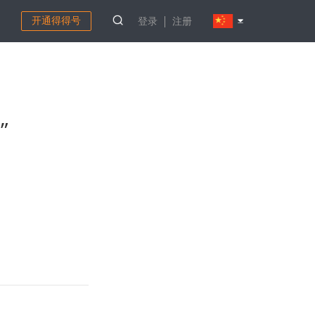
开通得得号
登录
注册
”