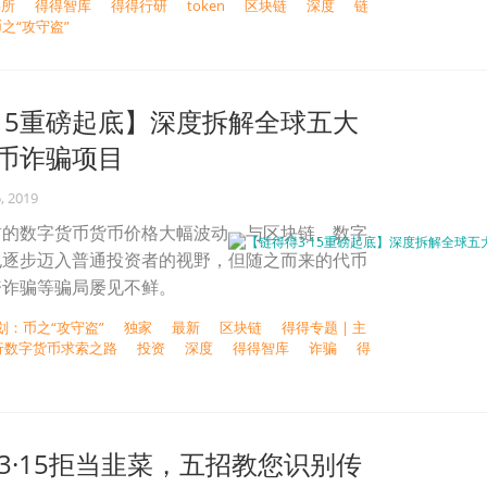
易所
得得智库
得得行研
token
区块链
深度
链
币之“攻守盗”
·15重磅起底】深度拆解全球五大
币诈骗项目
, 2019
首的数字货币货币价格大幅波动，与区块链、数字
也逐步迈入普通投资者的视野，但随之而来的代币
资诈骗等骗局屡见不鲜。
划：币之“攻守盗”
独家
最新
区块链
得得专题 | 主
行数字货币求索之路
投资
深度
得得智库
诈骗
得
3·15拒当韭菜，五招教您识别传