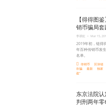
【得得图鉴】
销币骗局套
李祺虹
•
Mar 15, 20
2019年初，链
年百种传销币发生
名单。
传销币
区块链
诈骗
最新
独家
盗”
东京法院认定
判刑两年零6.