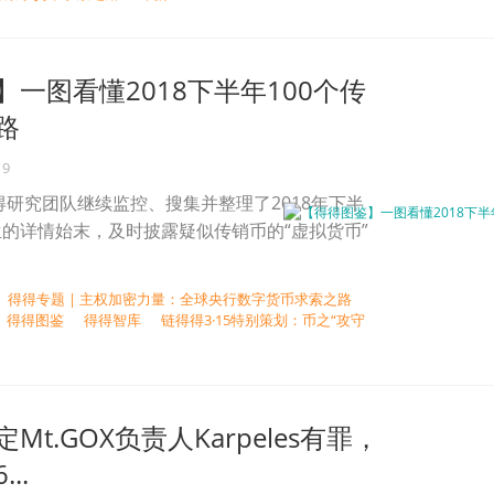
一图看懂2018下半年100个传
路
19
得得研究团队继续监控、搜集并整理了2018年下半
的详情始末，及时披露疑似传销币的“虚拟货币”
得得专题 | 主权加密力量：全球央行数字货币求索之路
得得图鉴
得得智库
链得得3·15特别策划：币之“攻守
Mt.GOX负责人Karpeles有罪，
..