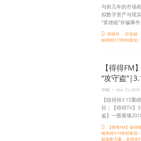
与前几年的市场
拟数字资产与现
“英雄链”诈骗事
得得号
区块链
链得得3·15特别策划
【得得FM
“攻守盗”|3.
华楠
•
Mar 15, 2019
【链得得3·15
目；【得得TV】
鉴】一图看懂201
【得得FM】链得
链得得3·15特别策划
权加密力量：全球央