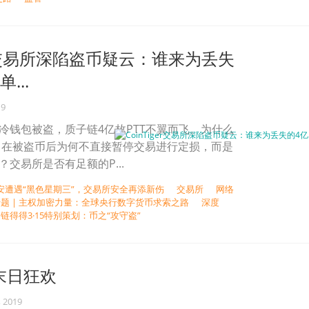
ger交易所深陷盗币疑云：谁来为丢失
...
19
 交易所冷钱包被盗，质子链4亿枚PTT不翼而飞。为什么
？在被盗币后为何不直接暂停交易进行定损，而是
？交易所是否有足额的P...
安遭遇“黑色星期三”，交易所安全再添新伤
交易所
网络
题 | 主权加密力量：全球央行数字货币求索之路
深度
链得得3·15特别策划：币之“攻守盗”
末日狂欢
, 2019