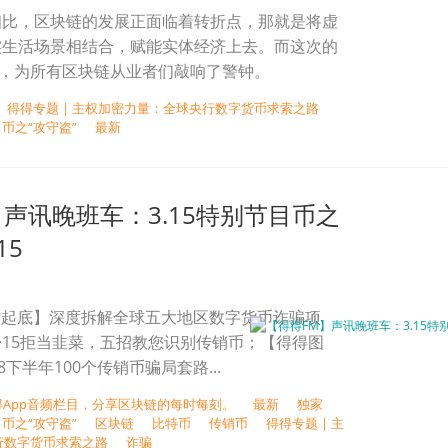
相比，区块链的发展正面临着转折点，那就是将虚
实生活场景相结合，赋能实体经济上去。而这次的
件，为所有区块链从业者们敲响了警钟。
得得专题 | 主权加密力量：全球央行数字货币求索之路
：币之“攻守盗”
最新
】声讯晚班车：3.15特别节目币之
15
重磅起底】深度拆解全球五大地区数字货币诈骗项
3·15拒当韭菜，五招教您识别传销币；【得得图
8下半年100个传销币骗局套路...
得App音频栏目，分享区块链的每时每刻。
最新
独家
：币之“攻守盗”
区块链
比特币
传销币
得得专题 | 主
行数字货币求索之路
诈骗