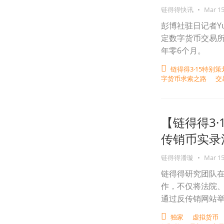
链得得快讯
•
Mar 15
彭博社驻日记者Yuj
定数字货币交易所Mt
年零6个月。
链得得3·15特别策
字货币求索之路
交
【链得得3·
传销币实录
链得得潘璇
•
Mar 15
链得得研究团队
作，不仅将法院
通过反传销网站举
独家
虚拟货币