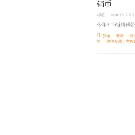
销币
棉签
•
Mar 15, 2019
今年3.15链得
独家
最新
得
链
得得专题 | 