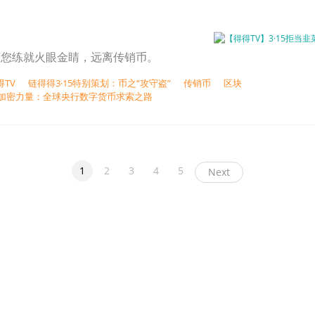
得带您练就火眼金睛，远离传销币。
得TV
链得得3·15特别策划：币之“攻守盗”
传销币
区块
主权加密力量：全球央行数字货币求索之路
1
2
3
4
5
Next