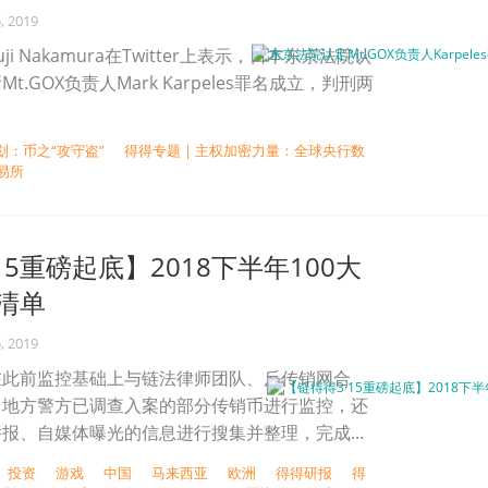
, 2019
i Nakamura在Twitter上表示，日本东京法院认
.GOX负责人Mark Karpeles罪名成立，判刑两
划：币之“攻守盗”
得得专题 | 主权加密力量：全球央行数
易所
15重磅起底】2018下半年100大
清单
, 2019
在此前监控基础上与链法律师团队、反传销网合
、地方警方已调查入案的部分传销币进行监控，还
报、自媒体曝光的信息进行搜集并整理，完成...
投资
游戏
中国
马来西亚
欧洲
得得研报
得