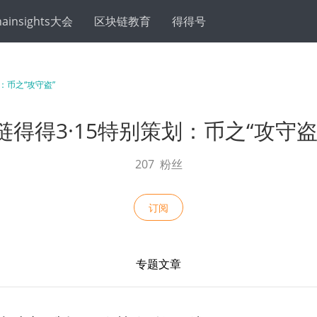
hainsights大会
区块链教育
得得号
链得得3·15特别策划：币之“攻守盗
207
粉丝
订阅
专题文章