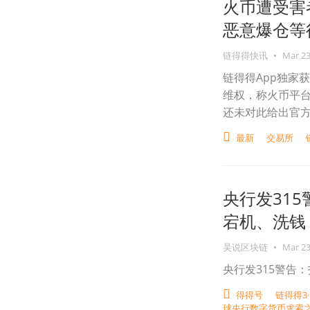
火币遭受害
恶意爆仓等
链得得快讯
•
Mar 23
链得得App独家
维权，称火币平台
还未对此给出官
最新
交易所
央行发31
宕机、洗钱
吴说区块链
•
Mar 23
央行发315警告
得得号
链得得3
球央行数字货币求索