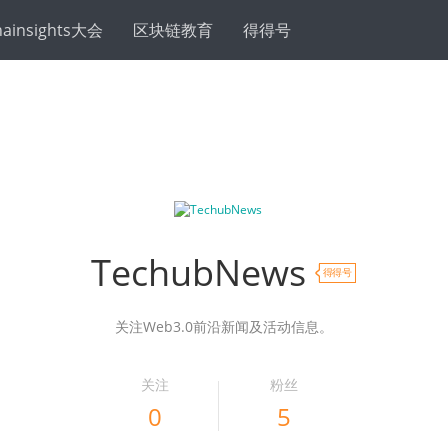
hainsights大会
区块链教育
得得号
TechubNews
得得号
关注Web3.0前沿新闻及活动信息。
关注
粉丝
0
5