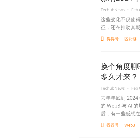
TechubNews
•
Feb 
这些变化不仅使
征，还在推动其
得得号
区块链
换个角度聊聊
多久才来？
TechubNews
•
Feb 
去年年底到 20
的 Web3 与 AI
后，有一些感想在此
得得号
Web3