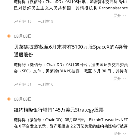
链得得（微信号：ChainDD）08月08日讯，加密货币交易所 Bybit
已对朝鲜民主主义人民共和国、其情报机构 Reconnaissance
Celo.org 联合创始人兼首席技术官 Marek Olezewski
General Bureau（RGB）及受国家制裁的黑客组织 Lazarus Group
展开
提起民事诉讼，涉及一宗价值 15 亿美元的黑客攻击事件。 美国联
利好
15
利空
9
邦法院发布初步禁令，禁止在诉讼期间转移或消散与该案有关的已
Maple 首席执行官兼联合创始人 Sidney Powell
识别资产。
08月08日
Archblock 和 TrueFi 联合创始人 Rafael Cosman
贝莱德披露截至6月末持有5100万股SpaceX的A类普
通股股份
Connext 首席执行官兼创始人 Arjun Bhuptani
链得得（微信号：ChainDD）08月08日讯，据美国证券交易委员
会（SEC）文件，贝莱德(BLK.N)披露，截至 6 月 30 日，其持有
SpaceX(SPCX.O)5100 万股 A 类普通股股份。
展开
Edge & Node (The Graph) 联合创始人 Tegan Kline
利好
51
利空
6
Mina 基金会首席执行官兼联合创始人 Evan Shapiro
08月08日
纽约梅隆银行增持145万美元Strategy股票
Aurora Labs首席执行官兼联合创始人 Alex Shevchenko
链得得（微信号：ChainDD）08月08日讯，BitcoinTreasuries.NET
在 X 平台发文表示，资产规模达 2.2 万亿美元的纽约梅隆银行披露
增持 14,630 股 Strategy 股票，价值 145 万美元。目前其持有
展开