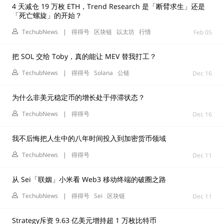
4 天减仓 19 万枚 ETH，Trend Research 是「断臂求生」还是
「死亡螺旋」的开始？
TechubNews
|
得得号
区块链
以太坊
行情
Feb 05
把 SOL 交给 Toby，真的能让 MEV 替我打工？
TechubNews
|
得得号
Solana
公链
Dec 16
为什么非美元稳定币的增长处于停滞状态？
TechubNews
|
得得号
Dec 16
我不后悔把人生中的八年时间投入到加密货币领域
TechubNews
|
得得号
Dec 11
从 Sei「联姻」小米看 Web3 移动终端的破圈之路
TechubNews
|
得得号
Sei
区块链
Dec 11
Strategy斥资 9.63 亿美元增持超 1 万枚比特币