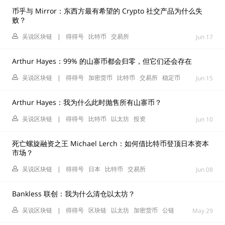
币乎与 Mirror：东西方最有希望的 Crypto 社交产品为什么失
败？
吴说区块链
|
得得号
比特币
交易所
Jun 17
Arthur Hayes：99% 的山寨币都会归零，但它们还会存在
吴说区块链
|
得得号
加密货币
比特币
交易所
稳定币
Jun 15
Arthur Hayes：我为什么此时抛售所有山寨币？
吴说区块链
|
得得号
比特币
以太坊
投资
Jun 10
死亡螺旋融资之王 Michael Lerch：如何借比特币登顶日本资本
市场？
吴说区块链
|
得得号
日本
比特币
交易所
Jun 08
Bankless 联创：我为什么清仓以太坊？
吴说区块链
|
得得号
区块链
以太坊
加密货币
公链
May 29