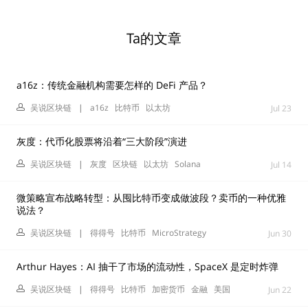
Ta的文章
a16z：传统金融机构需要怎样的 DeFi 产品？
吴说区块链
|
a16z
比特币
以太坊
Jul 23
灰度：代币化股票将沿着“三大阶段”演进
吴说区块链
|
灰度
区块链
以太坊
Solana
Jul 14
微策略宣布战略转型：从囤比特币变成做波段？卖币的一种优雅
说法？
吴说区块链
|
得得号
比特币
MicroStrategy
Jun 30
Arthur Hayes：AI 抽干了市场的流动性，SpaceX 是定时炸弹
吴说区块链
|
得得号
比特币
加密货币
金融
美国
Jun 22