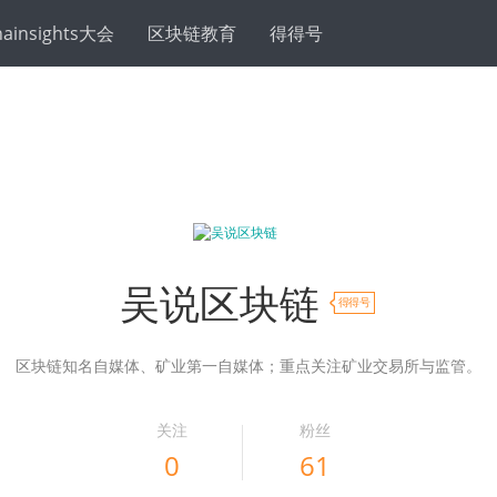
hainsights大会
区块链教育
得得号
吴说区块链
得得号
区块链知名自媒体、矿业第一自媒体；重点关注矿业交易所与监管。
关注
粉丝
0
61