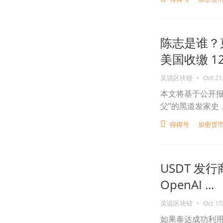
陈志是谁？
美国收缴 1
吴说区块链
•
Oct 21
本文将基于公开报
父”的黑道发家史
得得号
加密货
USDT 发
OpenAI ...
吴说区块链
•
Oct 17
如果泰达成功利