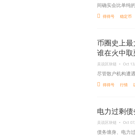
间确实会比单纯
得得号
稳定币
币圈史上最
谁在火中取
吴说区块链
•
Oct 13
尽管散户机构遭
得得号
行情
电力过剩债
吴说区块链
•
Oct 07
债务缠身、电力过