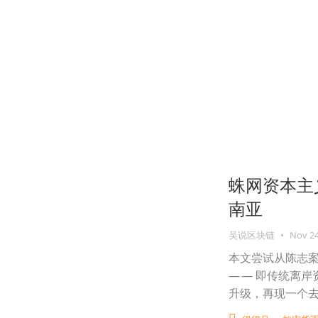
蛛网资本主
南亚
吴说区块链
•
Nov 24
本文尝试从陈志案出
— — 即传统离
升级，再现一个去