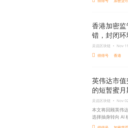
得得号
加密货
香港加密监
错，封闭环
吴说区块链
•
Nov 11
得得号
香港
英伟达市值
的短暂蜜月
吴说区块链
•
Nov 02
本文将回顾英伟
选择抽身转向 AI
得得号
加密货