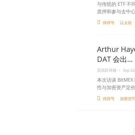
与传统的 ETF 不同
质押和参与去中心
得得号
以太坊
Arthur 
DAT 会出...
吴说区块链
•
Sep 22
本次访谈 BitMEX
性与加密资产定
得得号
加密货