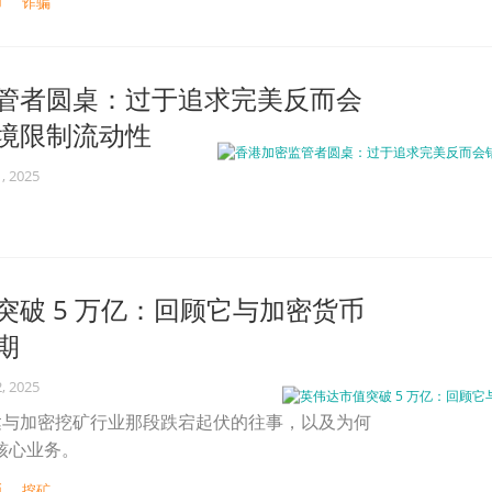
币
诈骗
管者圆桌：过于追求完美反而会
境限制流动性
, 2025
突破 5 万亿：回顾它与加密货币
期
, 2025
达与加密挖矿行业那段跌宕起伏的往事，以及为何
 核心业务。
币
挖矿