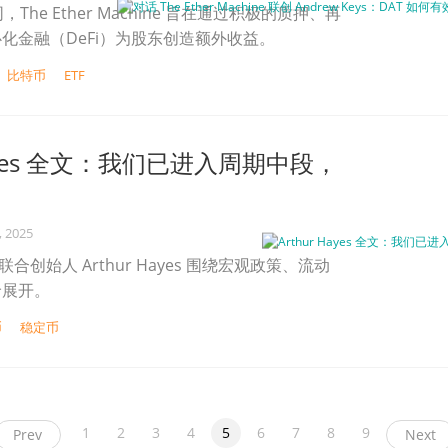
，The Ether Machine 旨在通过积极的质押、再
化金融（DeFi）为股东创造额外收益。
比特币
ETF
Hayes 全文：我们已进入周期中段，
, 2025
 联合创始人 Arthur Hayes 围绕宏观政策、流动
价展开。
币
稳定币
1
2
3
4
5
6
7
8
9
Prev
Next