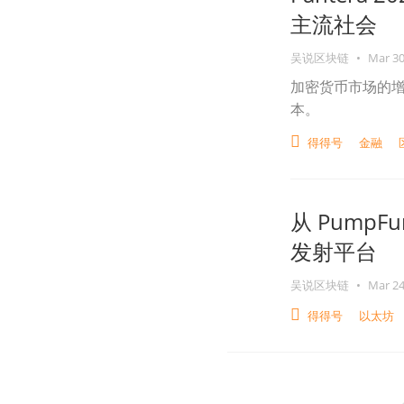
主流社会
吴说区块链
•
Mar 30
加密货币市场的
本。
得得号
金融
从 PumpF
发射平台
吴说区块链
•
Mar 24
得得号
以太坊