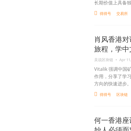
长期价值上具备
得得号
交易所
肖风香港对话 
旅程，学中文.
吴说区块链
•
Apr 11
Vitalik 强
作用，分享了学习
方向的快速进步
得得号
区块链
何一香港座
始人必须面