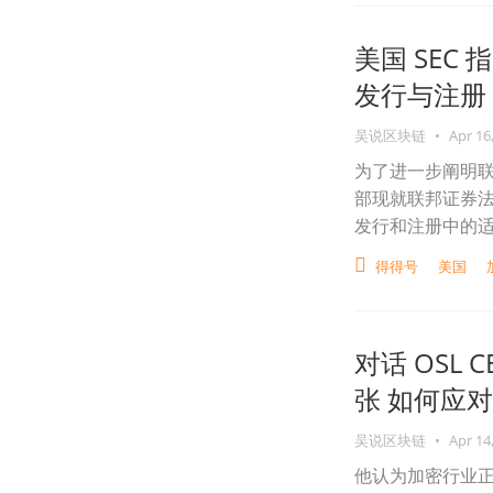
美国 SEC
发行与注册
吴说区块链
•
Apr 16
为了进一步阐明
部现就联邦证券
发行和注册中的
得得号
美国
对话 OSL 
张 如何应对.
吴说区块链
•
Apr 14
他认为加密行业正迈