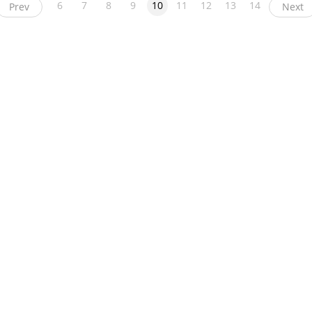
6
7
8
9
10
11
12
13
14
Prev
Next
ight
币看
布洛克科技
和讯区块链
黑钻评级
互链脉搏
降维安全实验室
交易
News
人人都懂区块链
链圈网
币贝
溪塔科技
毛球科技
币圈子
比特范
第一
© 2026 ChainDD
京ICP备2022033037号-1