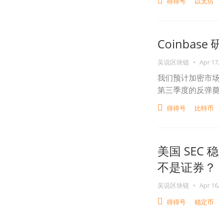
得得号
以太坊
Coinba
吴说区块链
•
Apr 17
我们预计加密市场
第三季度的反弹
得得号
比特币
美国 SEC
不是证券？
吴说区块链
•
Apr 16
得得号
稳定币