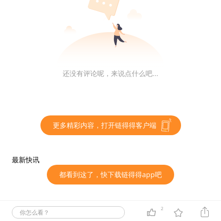
市商吗？
qntxxx: 最后我们提出去了 1000 万美金左右，被币安冻
结了几十万美金。 肯定有其他做市商，但是那个时间窗
口也短。9 封律师函有 2 封寄给我们，另外几封我们也不
还没有评论呢，来说点什么吧...
知道是谁，不过我认为被提走的总额应该不止 2000 万美
金。
（BG 回应：风控措施生效前，从平台提现的异常盈利为
更多精彩内容，打开链得得客户端
3,831 万 USDT，除此前提到的 8 个账号涉及的约 2000
万 USDT 异常盈利外，其他已提现资金一概永不追究）
最新快讯
都看到这了，快下载链得得app吧
我们就两个人，管理着三个账号。当时它盘口交易额剧
增，持续了可能不止半个小时，这个币还没有被触发风
控，比如说停止交易。后面获利的账号，它首先是做了一
2
你怎么看？
些冻结处理，但是过了两个小时之后，又恢复了提币，甚