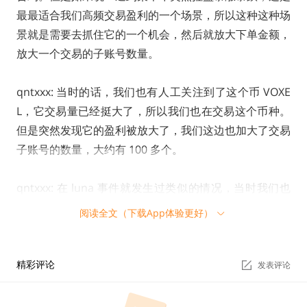
最最适合我们高频交易盈利的一个场景，所以这种这种场
景就是需要去抓住它的一个机会，然后就放大下单金额，
放大一个交易的子账号数量。
qntxxx: 当时的话，我们也有人工关注到了这个币 VOXE
L，它交易量已经挺大了，所以我们也在交易这个币种。
但是突然发现它的盈利被放大了，我们这边也加大了交易
子账号的数量，大约有 100 多个。
qntxxx: 在 luna 事件就发生过类似的情况，当时我们也
是同时交易了几百个账号。 这次的话其实跟 luna 是一个
阅读全文（下载App体验更好）
类似的事件。也是它的盘口存在一个上下 K 线乱打的情
况。那段时间的 K 线就很符合我们这种策略的获利场
景，所以就导致了我们盈利了 4300 万美金。
精彩评论
发表评论
Colin Wu: BG 说有 2000 万美金在外，所以还有其他做