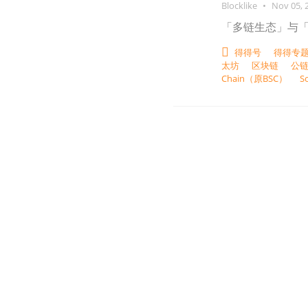
Blocklike
•
Nov 05, 
「多链生态」与
得得号
得得专题
太坊
区块链
公
Chain（原BSC）
S