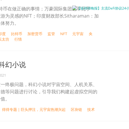
EO：比特币在做正确的事情；万豪国际集团进军元宇
为灵感的NFT；印度财政部长Sitharaman：加
集体努力。
印度
比特币
加密货币
监管
NFT
元宇宙
央
以太坊
行情
科幻小说
2021
这一终极问题，科幻小说对宇宙空间、人机关系、
道德等问题进行讨论，引导我们构建起虚拟空间的
价值。
得得专题 | 巨头押注，元宇宙热潮兴起
区块链
技术