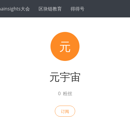
hainsights大会
区块链教育
得得号
元
元宇宙
0
粉丝
订阅