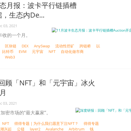
生态月报：波卡平行链插槽
启，生态内De...
c 03, 2021
态丰收的一个月。
区块链
DEX
AnySwap
流动性挖矿
跨链桥
以
比特币
EVM
元宇宙
NFT
自动化做市商
Web3
回顾「NFT」和「元宇宙」冰火
1月
c 03, 2021
加密市场的“最大赢家”。
NFT
得得专题 | 为什么我们愿意下注NFT？
得得专题
热潮兴起
公链
layer2
Avalanche
Arbitrum
钱