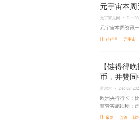
元宇宙本周资
元宇宙见闻
•
Dec 03
元宇宙本周资讯一览（
得得号
元宇宙
【链得得晚
币，并赞同
道尔吉
•
Dec 03, 20
欧洲央行行长：比
监管实施细则；虚
最新
监管
比