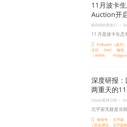
11月波卡
Auction开
链得得的朋友们
•
De
11 月是波卡生
Polkadot（波卡）
太坊
DAO
钱包
（AMM）
Polygon
深度研报：
两重天的1
Odaily星球日报
•
De
元宇宙无疑是当前
得得号
元宇宙
| 巨头押注，元宇宙