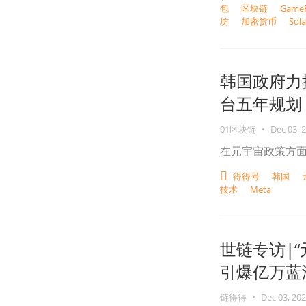
包
区块链
GameF
坊
加密货币
Sol
韩国政府力
台五年规划
01区块链
•
Dec 03, 
在元宇宙政策方
得得号
韩国
技术
Meta
世链专访|“
引爆亿万蓝
链得得
•
Dec 03, 20