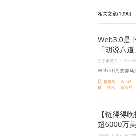
相关文章(
1090
)
Web3.
「胡说八道
元宇宙见闻
•
Dec 05
Web3.0真的
得得号
Web3
链
技术
马斯克
【链得得晚报
超6000万
丛佳欢
•
Dec 04, 20