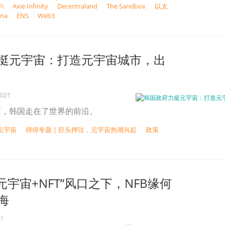
i
Axie Infinity
Decentraland
The Sandbox
以太
ana
ENS
Web3
挺元宇宙：打造元宇宙城市，出
2021
面，韩国走在了世界的前沿。
元宇宙
得得专题 | 巨头押注，元宇宙热潮兴起
政策
元宇宙+NFT”风口之下，NFB缘何
海
21