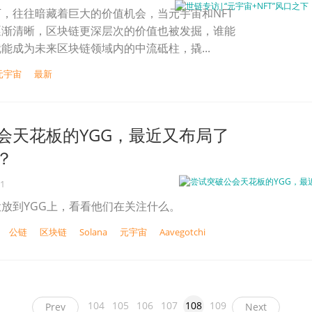
，往往暗藏着巨大的价值机会，当元宇宙和NFT
逐渐清晰，区块链更深层次的价值也被发掘，谁能
能成为未来区块链领域内的中流砥柱，撬...
元宇宙
最新
会天花板的YGG，最近又布局了
？
21
放到YGG上，看看他们在关注什么。
公链
区块链
Solana
元宇宙
Aavegotchi
104
105
106
107
108
109
Prev
Next