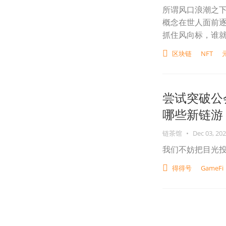
所谓风口浪潮之下
概念在世人面前
抓住风向标，谁就
区块链
NFT
尝试突破公
哪些新链游
链茶馆
•
Dec 03, 20
我们不妨把目光投
得得号
GameFi