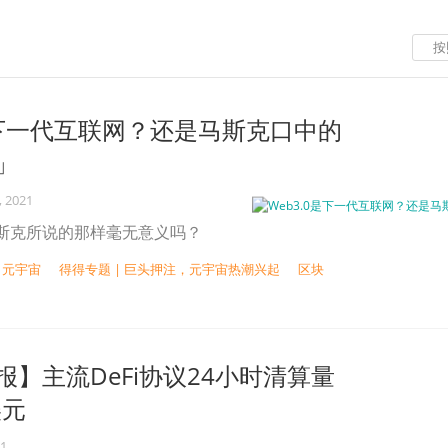
按
0是下一代互联网？还是马斯克口中的
」
, 2021
像马斯克所说的那样毫无意义吗？
元宇宙
得得专题 | 巨头押注，元宇宙热潮兴起
区块
】主流DeFi协议24小时清算量
美元
21