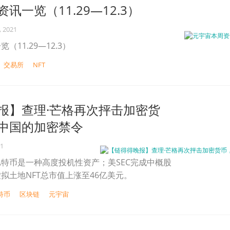
讯一览（11.29—12.3）
, 2021
11.29—12.3）
交易所
NFT
报】查理·芒格再次抨击加密货
中国的加密禁令
21
特币是一种高度投机性资产；美SEC完成中概股
拟土地NFT总市值上涨至46亿美元。
特币
区块链
元宇宙