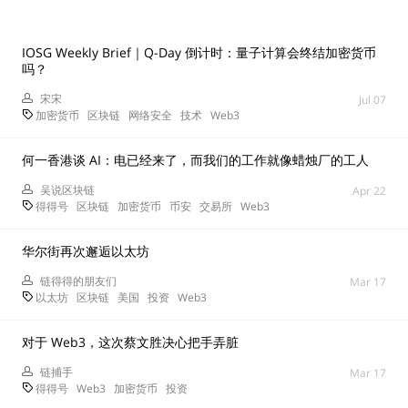
IOSG Weekly Brief｜Q-Day 倒计时：量子计算会终结加密货币
吗？
宋宋
Jul 07
加密货币
区块链
网络安全
技术
Web3
何一香港谈 AI：电已经来了，而我们的工作就像蜡烛厂的工人
吴说区块链
Apr 22
得得号
区块链
加密货币
币安
交易所
Web3
华尔街再次邂逅以太坊
链得得的朋友们
Mar 17
以太坊
区块链
美国
投资
Web3
对于 Web3，这次蔡文胜决心把手弄脏
链捕手
Mar 17
得得号
Web3
加密货币
投资