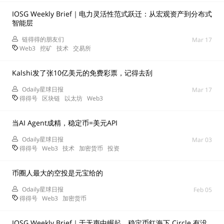
IOSG Weekly Brief｜电力灵活性范式跃迁：从宏观资产到分布式
智能层
链得得的朋友们
Mar 17
Web3
挖矿
技术
交易所
Kalshi发了张10亿美元的免费彩票，记得去刮
Odaily星球日报
Mar 17
得得号
区块链
以太坊
Web3
当AI Agent成精，稳定币=美元API
Odaily星球日报
Mar 03
得得号
Web3
技术
加密货币
投资
币圈人最大的空投是元宝给的
Odaily星球日报
Feb 05
得得号
Web3
加密货币
IOSG Weekly Brief｜于无声中崛起，稳定币红海下 Circle 有没