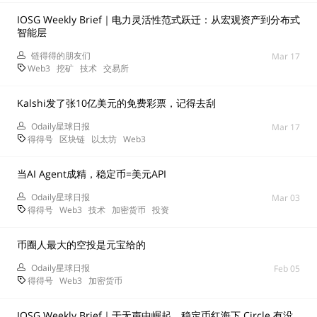
IOSG Weekly Brief｜电力灵活性范式跃迁：从宏观资产到分布式
智能层
链得得的朋友们
Mar 17
Web3
挖矿
技术
交易所
Kalshi发了张10亿美元的免费彩票，记得去刮
Odaily星球日报
Mar 17
得得号
区块链
以太坊
Web3
当AI Agent成精，稳定币=美元API
Odaily星球日报
Mar 03
得得号
Web3
技术
加密货币
投资
币圈人最大的空投是元宝给的
Odaily星球日报
Feb 05
得得号
Web3
加密货币
IOSG Weekly Brief｜于无声中崛起，稳定币红海下 Circle 有没