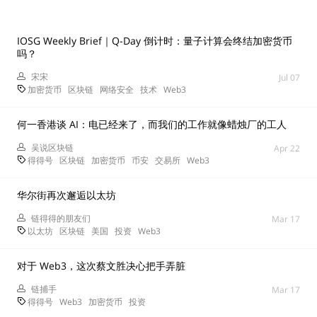
IOSG Weekly Brief｜Q-Day 倒计时：量子计算会终结加密货币
吗？
宋宋
Jul 07
加密货币
区块链
网络安全
技术
Web3
何一香港谈 AI：电已经来了，而我们的工作就像蜡烛厂的工人
吴说区块链
Apr 22
得得号
区块链
加密货币
币安
交易所
Web3
华尔街再次邂逅以太坊
链得得的朋友们
Mar 17
以太坊
区块链
美国
投资
Web3
对于 Web3，这次蔡文胜决心把手弄脏
链捕手
Mar 17
得得号
Web3
加密货币
投资