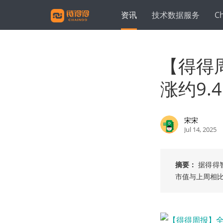
资讯
技术数据服务
C
【得得
涨约9.46
宋宋
Jul 14, 2025
摘要：
据得得
市值与上周相比上