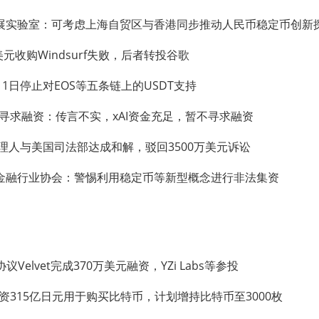
展实验室：可考虑上海自贸区与香港同步推动人民币稳定币创新
0亿美元收购Windsurf失败，后者转投谷歌
9月1日停止对EOS等五条链上的USDT支持
I寻求融资：传言不实，xAI资金充足，暂不寻求融资
破产管理人与美国司法部达成和解，驳回3500万美元诉讼
金融行业协会：警惕利用稳定币等新型概念进行非法集资
议Velvet完成370万美元融资，YZi Labs等参投
nt融资315亿日元用于购买比特币，计划增持比特币至3000枚