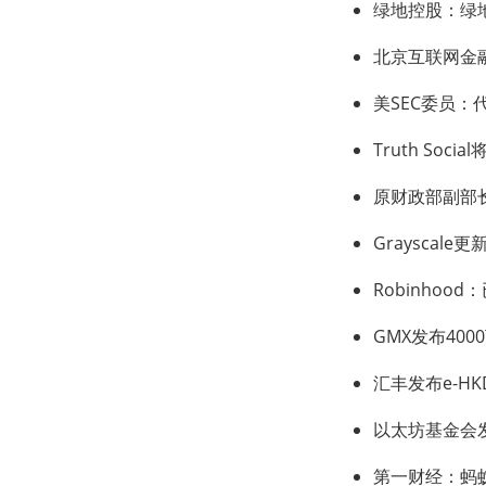
绿地控股：绿
北京互联网金
美SEC委员
Truth Soc
原财政部副部
Graysca
Robinhoo
GMX发布40
汇丰发布e-H
以太坊基金会发
第一财经：蚂蚁