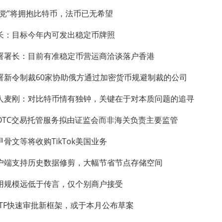
国党”将拥抱比特币，法币已无希望
长：目标今年内可发出稳定币牌照
署署长：目前有准稳定币营运商洽谈落户香港
署新令制裁60家协助俄方通过加密货币规避制裁的公司
人麦刚：对比特币情有独钟，关键在于对本质问题的追寻
OTC交易托管服务拟由证监会而非海关负责主要监管
骨文等将收购TikTok美国业务
户端支持历史数据修剪，大幅节省节点存储空间
用规模远低于传言，仅个别商户接受
ETF快速审批新框架，或于本月公布草案