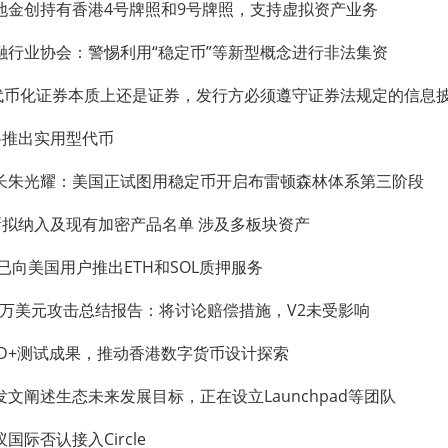
地金创持有香港4号牌照和9号牌照，支持虚拟资产业务
融行业协会：警惕利用“稳定币”等新型概念进行非法集资
：代币化证券本质上还是证券，发行方必须遵守证券法规定的信息
ial将推出实用型代币
长朱光耀：美国正试图用稳定币开启布雷顿森林体系第三阶段
le更新拟纳入及现有加密产品名单 涉及多板块资产
d：已向美国用户推出ETH和SOL质押服务
00万美元攻击总结报告：将讨论赔偿措施，V2未受影响
KD+测试成果，推动香港数字货币设计探索
文阐述生态未来发展目标，正在设立Launchpad等团队
国际否认接入Circle