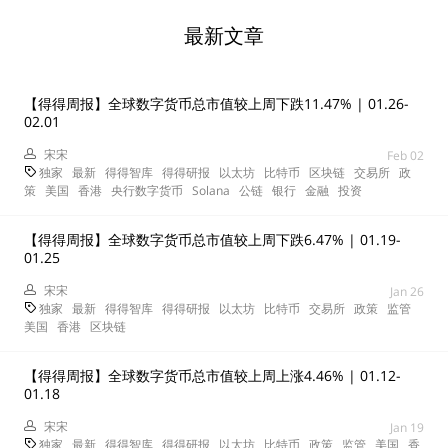
最新文章
【得得周报】全球数字货币总市值较上周下跌11.47% | 01.26-
02.01
宋宋
Feb 02
独家
最新
得得智库
得得研报
以太坊
比特币
区块链
交易所
政
策
美国
香港
央行数字货币
Solana
公链
银行
金融
投资
【得得周报】全球数字货币总市值较上周下跌6.47% | 01.19-
01.25
宋宋
Jan 26
独家
最新
得得智库
得得研报
以太坊
比特币
交易所
政策
监管
美国
香港
区块链
【得得周报】全球数字货币总市值较上周上涨4.46% | 01.12-
01.18
宋宋
Jan 19
独家
最新
得得智库
得得研报
以太坊
比特币
政策
监管
美国
香