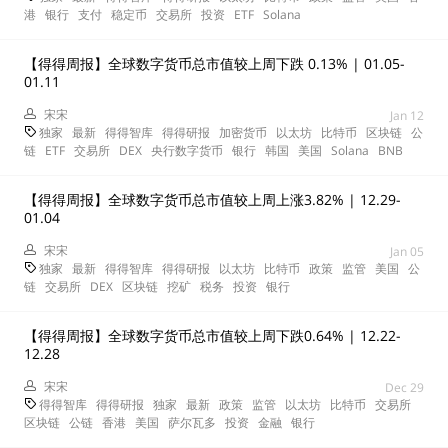
港
银行
支付
稳定币
交易所
投资
ETF
Solana
【得得周报】全球数字货币总市值较上周下跌 0.13% | 01.05-
01.11
宋宋
Jan 12
独家
最新
得得智库
得得研报
加密货币
以太坊
比特币
区块链
公
链
ETF
交易所
DEX
央行数字货币
银行
韩国
美国
Solana
BNB
【得得周报】全球数字货币总市值较上周上涨3.82% | 12.29-
01.04
宋宋
Jan 05
独家
最新
得得智库
得得研报
以太坊
比特币
政策
监管
美国
公
链
交易所
DEX
区块链
挖矿
税务
投资
银行
【得得周报】全球数字货币总市值较上周下跌0.64% | 12.22-
12.28
宋宋
Dec 29
得得智库
得得研报
独家
最新
政策
监管
以太坊
比特币
交易所
区块链
公链
香港
美国
萨尔瓦多
投资
金融
银行