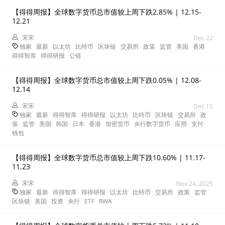
【得得周报】全球数字货币总市值较上周下跌2.85% | 12.15-
12.21
宋宋
Dec 22
独家
最新
以太坊
比特币
区块链
交易所
政策
监管
美国
香港
得得智库
得得研报
公链
【得得周报】全球数字货币总市值较上周下跌0.05% | 12.08-
12.14
宋宋
Dec 15
独家
最新
得得智库
得得研报
以太坊
比特币
区块链
交易所
政
策
监管
美国
韩国
日本
香港
加密货币
央行数字货币
应用
支付
钱包
【得得周报】全球数字货币总市值较上周下跌10.60% | 11.17-
11.23
宋宋
Nov 24, 2025
独家
最新
得得智库
得得研报
以太坊
比特币
交易所
政策
监管
区块链
美国
投资
央行
ETF
RWA