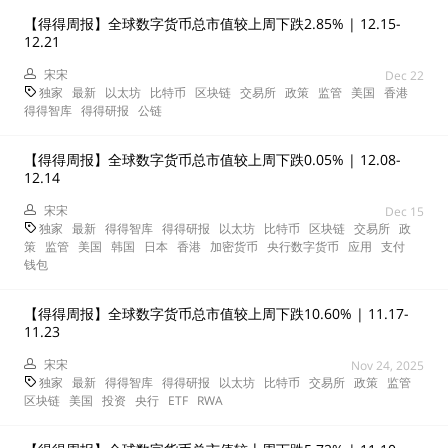
【得得周报】全球数字货币总市值较上周下跌2.85% | 12.15-
12.21
宋宋
Dec 22
独家
最新
以太坊
比特币
区块链
交易所
政策
监管
美国
香港
得得智库
得得研报
公链
【得得周报】全球数字货币总市值较上周下跌0.05% | 12.08-
12.14
宋宋
Dec 15
独家
最新
得得智库
得得研报
以太坊
比特币
区块链
交易所
政
策
监管
美国
韩国
日本
香港
加密货币
央行数字货币
应用
支付
钱包
【得得周报】全球数字货币总市值较上周下跌10.60% | 11.17-
11.23
宋宋
Nov 24, 2025
独家
最新
得得智库
得得研报
以太坊
比特币
交易所
政策
监管
区块链
美国
投资
央行
ETF
RWA