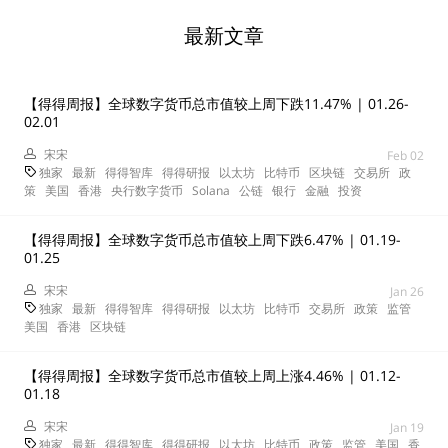
最新文章
【得得周报】全球数字货币总市值较上周下跌11.47% | 01.26-
02.01
宋宋
Feb 02
独家
最新
得得智库
得得研报
以太坊
比特币
区块链
交易所
政
策
美国
香港
央行数字货币
Solana
公链
银行
金融
投资
【得得周报】全球数字货币总市值较上周下跌6.47% | 01.19-
01.25
宋宋
Jan 26
独家
最新
得得智库
得得研报
以太坊
比特币
交易所
政策
监管
美国
香港
区块链
【得得周报】全球数字货币总市值较上周上涨4.46% | 01.12-
01.18
宋宋
Jan 19
独家
最新
得得智库
得得研报
以太坊
比特币
政策
监管
美国
香