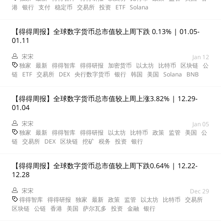
港
银行
支付
稳定币
交易所
投资
ETF
Solana
【得得周报】全球数字货币总市值较上周下跌 0.13% | 01.05-
01.11
宋宋
Jan 12
独家
最新
得得智库
得得研报
加密货币
以太坊
比特币
区块链
公
链
ETF
交易所
DEX
央行数字货币
银行
韩国
美国
Solana
BNB
【得得周报】全球数字货币总市值较上周上涨3.82% | 12.29-
01.04
宋宋
Jan 05
独家
最新
得得智库
得得研报
以太坊
比特币
政策
监管
美国
公
链
交易所
DEX
区块链
挖矿
税务
投资
银行
【得得周报】全球数字货币总市值较上周下跌0.64% | 12.22-
12.28
宋宋
Dec 29
得得智库
得得研报
独家
最新
政策
监管
以太坊
比特币
交易所
区块链
公链
香港
美国
萨尔瓦多
投资
金融
银行