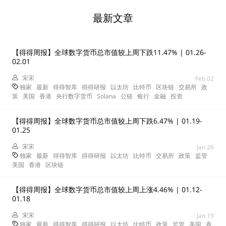
最新文章
【得得周报】全球数字货币总市值较上周下跌11.47% | 01.26-
02.01
宋宋
Feb 02
独家
最新
得得智库
得得研报
以太坊
比特币
区块链
交易所
政
策
美国
香港
央行数字货币
Solana
公链
银行
金融
投资
【得得周报】全球数字货币总市值较上周下跌6.47% | 01.19-
01.25
宋宋
Jan 26
独家
最新
得得智库
得得研报
以太坊
比特币
交易所
政策
监管
美国
香港
区块链
【得得周报】全球数字货币总市值较上周上涨4.46% | 01.12-
01.18
宋宋
Jan 19
独家
最新
得得智库
得得研报
以太坊
比特币
政策
监管
美国
香