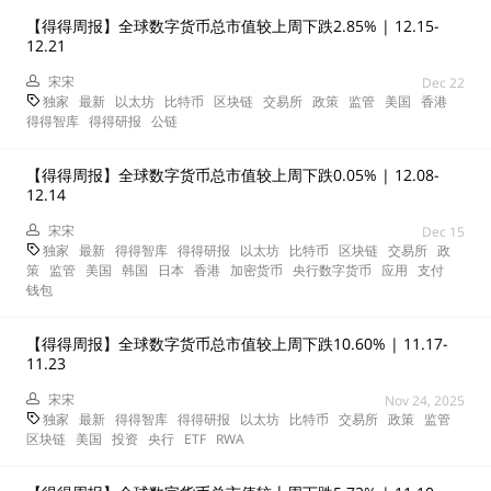
【得得周报】全球数字货币总市值较上周下跌2.85% | 12.15-
12.21
宋宋
Dec 22
独家
最新
以太坊
比特币
区块链
交易所
政策
监管
美国
香港
得得智库
得得研报
公链
【得得周报】全球数字货币总市值较上周下跌0.05% | 12.08-
12.14
宋宋
Dec 15
独家
最新
得得智库
得得研报
以太坊
比特币
区块链
交易所
政
策
监管
美国
韩国
日本
香港
加密货币
央行数字货币
应用
支付
钱包
【得得周报】全球数字货币总市值较上周下跌10.60% | 11.17-
11.23
宋宋
Nov 24, 2025
独家
最新
得得智库
得得研报
以太坊
比特币
交易所
政策
监管
区块链
美国
投资
央行
ETF
RWA