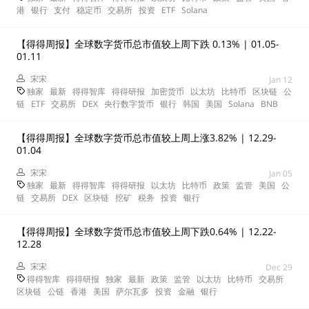
港
银行
支付
稳定币
交易所
投资
ETF
Solana
【得得周报】全球数字货币总市值较上周下跌 0.13% | 01.05-
01.11
宋宋
Jan 12
独家
最新
得得智库
得得研报
加密货币
以太坊
比特币
区块链
公
链
ETF
交易所
DEX
央行数字货币
银行
韩国
美国
Solana
BNB
【得得周报】全球数字货币总市值较上周上涨3.82% | 12.29-
01.04
宋宋
Jan 05
独家
最新
得得智库
得得研报
以太坊
比特币
政策
监管
美国
公
链
交易所
DEX
区块链
挖矿
税务
投资
银行
【得得周报】全球数字货币总市值较上周下跌0.64% | 12.22-
12.28
宋宋
Dec 29
得得智库
得得研报
独家
最新
政策
监管
以太坊
比特币
交易所
区块链
公链
香港
美国
萨尔瓦多
投资
金融
银行