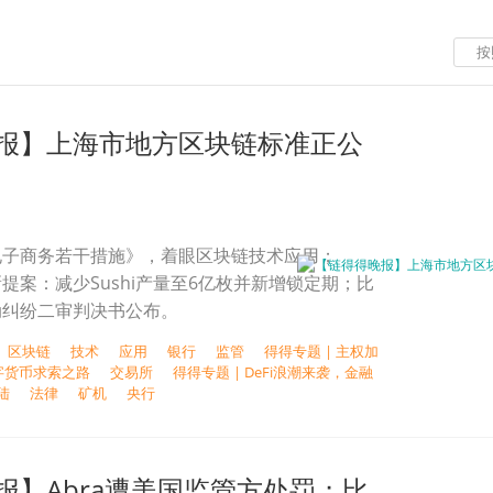
按
报】上海市地方区块链标准正公
电子商务若干措施》，着眼区块链技术应用；
发布新提案：减少Sushi产量至6亿枚并新增锁定期；比
动纠纷二审判决书公布。
区块链
技术
应用
银行
监管
得得专题 | 主权加
字货币求索之路
交易所
得得专题 | DeFi浪潮来袭，金融
陆
法律
矿机
央行
报】Abra遭美国监管方处罚；比