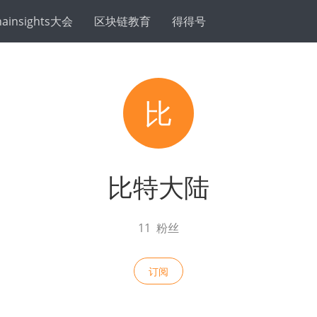
hainsights大会
区块链教育
得得号
比
比特大陆
11
粉丝
订阅