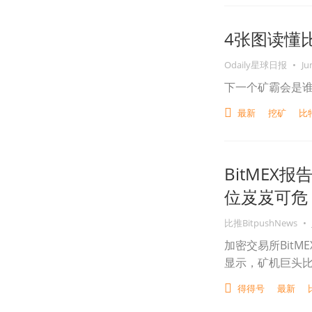
4张图读懂
Odaily星球日报
•
Ju
下一个矿霸会是
最新
挖矿
比
BitME
位岌岌可危
比推BitpushNews
•
加密交易所Bit
显示，矿机巨头
得得号
最新