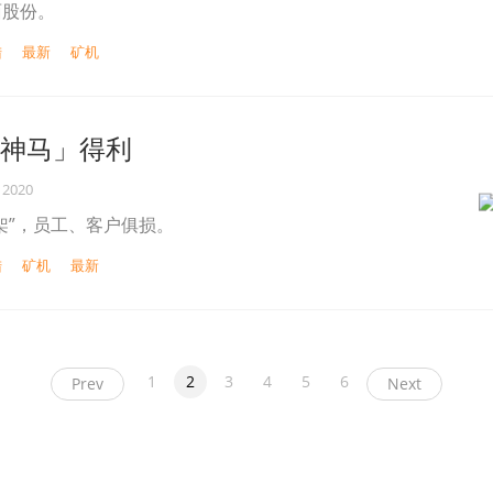
面股份。
陆
最新
矿机
「神马」得利
 2020
架”，员工、客户俱损。
陆
矿机
最新
1
2
3
4
5
6
Prev
Next