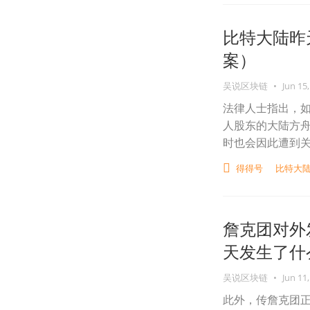
比特大陆昨
案）
吴说区块链
•
Jun 15,
法律人士指出，
人股东的大陆方舟
时也会因此遭到
得得号
比特大
詹克团对外
天发生了什
吴说区块链
•
Jun 11,
此外，传詹克团正