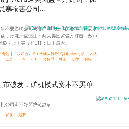
寒损害公司...
斗争不要影响公司与客户和供应商的合作；吴忌寒
利益，涉嫌严重违法；两大美国监管方打击，数币
交易影响上千美股和ETF；日本最大...
得专题 | 主权加密力量：全球央行数字货币求索之路
区块
国
监管
日本
BTC
比特币
韩国
法律
税务
”上市破发，矿机模式资本不买单
0
矿机公司讲不好区块链故事
陆
矿机
最新