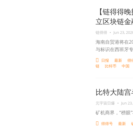
【链得得晚
立区块链金
链得得
•
Jun 23, 202
海南自贸港将在2
与标识在西班牙
日报
最新
得
链
比特币
中国
比特大陆宫
元宇宙日爆
•
Jun 23,
矿机商界，“榜眼
得得号
最新