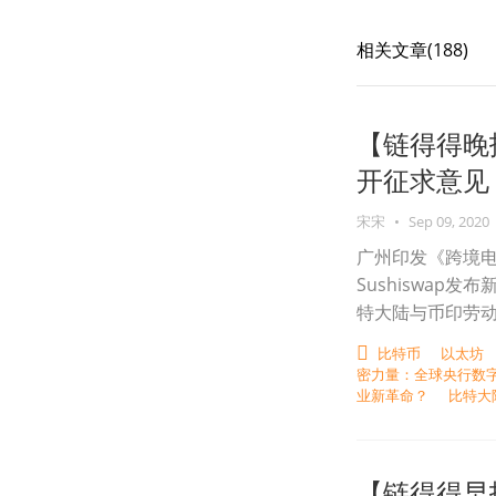
相关文章(
188
)
【链得得晚
开征求意见
宋宋
•
Sep 09, 2020
广州印发《跨境
Sushiswap
特大陆与币印劳
比特币
以太坊
密力量：全球央行数
业新革命？
比特大
【链得得早