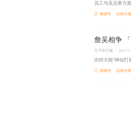
员工与吴忌寒方
得得号
比特大
詹吴相争 
元宇宙日爆
•
Jun 11,
比特大陆“神仙打
得得号
比特大