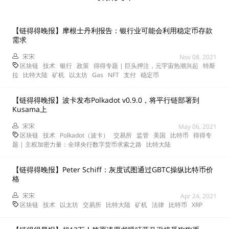
【链得得晚报】摩根士丹利报告：银行业可能会利用稳定币存款
需求
宋宋
Nov 08, 2021
区块链
技术
银行
政策
得得专题 | 巨头押注，元宇宙热潮兴起
特斯
拉
比特大陆
矿机
以太坊
Gas
NFT
支付
稳定币
【链得得晚报】波卡发布Polkadot v0.9.0，将平行链部署到
Kusama上
宋宋
May 06, 2021
区块链
技术
Polkadot（波卡）
交易所
监管
美国
比特币
得得专
题 | 主权加密力量：全球央行数字货币求索之路
比特大陆
【链得得晚报】Peter Schiff：灰度试图通过GBTC操纵比特币价
格
宋宋
Apr 24, 2021
区块链
技术
以太坊
交易所
比特大陆
矿机
法律
比特币
XRP