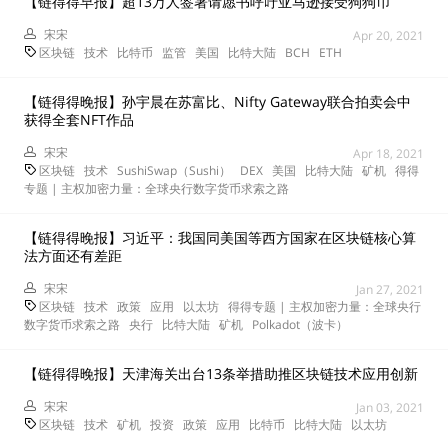
【链得得早报】超13万人签署请愿书呼吁亚马逊接受狗狗币
宋宋
Apr 20, 2021
区块链
技术
比特币
监管
美国
比特大陆
BCH
ETH
【链得得晚报】孙宇晨在苏富比、Nifty Gateway联合拍卖会中
获得全套NFT作品
宋宋
Apr 18, 2021
区块链
技术
SushiSwap（Sushi）
DEX
美国
比特大陆
矿机
得得
专题 | 主权加密力量：全球央行数字货币求索之路
【链得得晚报】习近平：我国同美国等西方国家在区块链核心算
法方面还有差距
宋宋
Jan 27, 2021
区块链
技术
政策
应用
以太坊
得得专题 | 主权加密力量：全球央行
数字货币求索之路
央行
比特大陆
矿机
Polkadot（波卡）
【链得得晚报】天津海关出台13条举措助推区块链技术应用创新
宋宋
Jan 03, 2021
区块链
技术
矿机
投资
政策
应用
比特币
比特大陆
以太坊