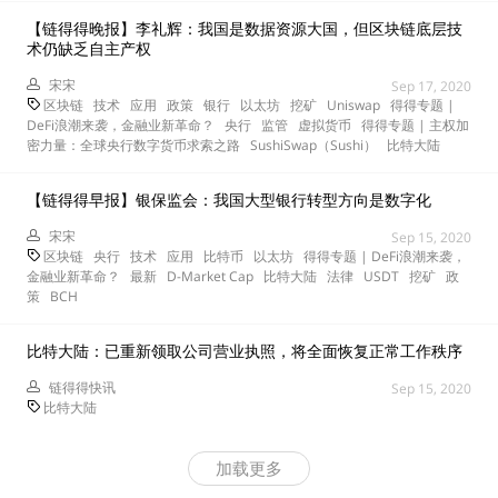
【链得得晚报】李礼辉：我国是数据资源大国，但区块链底层技
术仍缺乏自主产权
宋宋
Sep 17, 2020
区块链
技术
应用
政策
银行
以太坊
挖矿
Uniswap
得得专题 |
DeFi浪潮来袭，金融业新革命？
央行
监管
虚拟货币
得得专题 | 主权加
密力量：全球央行数字货币求索之路
SushiSwap（Sushi）
比特大陆
【链得得早报】银保监会：我国大型银行转型方向是数字化
宋宋
Sep 15, 2020
区块链
央行
技术
应用
比特币
以太坊
得得专题 | DeFi浪潮来袭，
金融业新革命？
最新
D-Market Cap
比特大陆
法律
USDT
挖矿
政
策
BCH
比特大陆：已重新领取公司营业执照，将全面恢复正常工作秩序
链得得快讯
Sep 15, 2020
比特大陆
加载更多