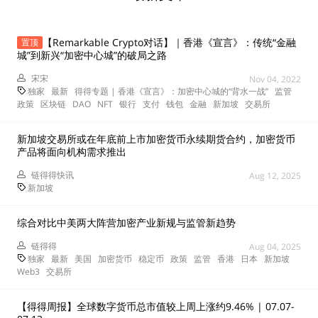
【Remarkable Crypto对话】｜香港《宣言》：传统“金融
置顶
城”到新兴“加密中心城”的破局之路
宋宋
Nov 04, 2022
独家
最新
得得专题 | 香港《宣言》：加密中心城的“背水一战”
监管
政策
区块链
DAO
NFT
银行
支付
钱包
金融
新加坡
交易所
新加坡交易所或在年底前上市加密货币永续期货合约，加密货币
产品将面向机构需求推出
链得得快讯
Aug 12, 2025
新加坡
综合对比中美两大阵营加密产业新规与监管新趋势
链得得
Aug 04, 2025
独家
最新
美国
加密货币
稳定币
政策
监管
香港
日本
新加坡
Web3
交易所
【得得周报】全球数字货币总市值较上周上涨约9.46% | 07.07-