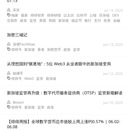
07.13
宋宋
Jul 14, 2025
独家
最新
得得智库
得得研报
以太坊
比特币
公链
区块链
DEX
交易所
政策
监管
美国
韩国
新加坡
稳定币
银行
支付
投资
金融
加密三城记
深潮TechFlow
Jun 13, 2025
得得号
新加坡
香港
加密货币
政策
监管
从理想国到“驱逐地”：5位 Web3 从业者眼中的新加坡变局
链捕手
Jun 12, 2025
得得号
Web3
监管
新加坡
新加坡监管再升级：数字代币服务提供商（DTSP）监管新规解读
Beosin
Jun 10, 2025
得得号
新加坡
监管
政策
【得得周报】全球数字货币总市值较上周上涨约0.57% | 06.02-
06.08