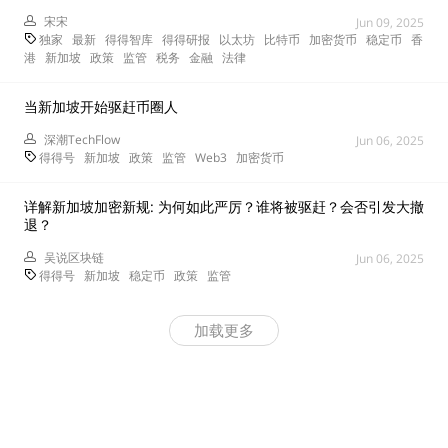
宋宋
Jun 09, 2025
独家
最新
得得智库
得得研报
以太坊
比特币
加密货币
稳定币
香
港
新加坡
政策
监管
税务
金融
法律
当新加坡开始驱赶币圈人
深潮TechFlow
Jun 06, 2025
得得号
新加坡
政策
监管
Web3
加密货币
详解新加坡加密新规: 为何如此严厉？谁将被驱赶？会否引发大撤
退？
吴说区块链
Jun 06, 2025
得得号
新加坡
稳定币
政策
监管
加载更多