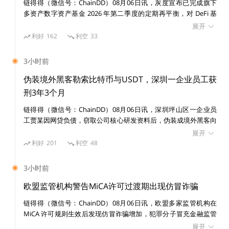
年4月，PROOF宣布完成1000万美元融资，Seven Seven
链得得（微信号：ChainDD）08月06日讯，灰度宣布已完成旗下
多资产数字资产基金 2026 年第二季度的定期再平衡，对 DeFi 基
Six领投，True Ventures参投。
金、智能合约基金和去中心化 AI 基金的资产权重进行调整。其
展开
中，DeFi 基金 DEFG Fund 出售 Uniswap（UNI），并将所得资金
利好
162
利空
33
美国参议员：德州将继续成为加密技术创新中心
按照现有基金成分权重重新配置。截至 8 月 3 日，DEFG Fund 持
仓包括 UNI 34.16%、Ondo（ONDO）25.44%、Aave（AAVE）
3小时前
19.97%、Ethena（ENA）12.19%、Curve DAO Token（CRV）
据Watcher.Guru发推称，美国参议员Ted Cruz 表示，德
4.42%、Lido DAO（LDO）3.82%。
伪装境外黑客勒索比特币与USDT，深圳一企业员工获
州将继续成为加密技术创新的中心。据悉，美国多家加密
刑3年3个月
矿企已入驻德州，德州加密行业正在加速发展。
链得得（微信号：ChainDD）08月06日讯，深圳坪山区一企业员
工贾某因网贷负债，窃取公司核心研发资料后，伪装成境外黑客向
企业发送勒索邮件，先后索要 0.88 枚比特币、0.8 枚比特币及 9 万
韩国央行：韩国需要将对IC0的政策从禁止变为监
展开
枚 USDT 作为赎金。企业未支付赎金并报警，贾某最终因敲诈勒索
利好
201
利空
48
管
罪未遂被法院判处有期徒刑 3 年 3 个月，并处罚金 1 万元。案件审
理过程中，检察机关认定，比特币、泰达币虽非法定货币，但属于
3小时前
具有财产价值的虚拟资产，涉案虚拟货币价值 63 万余元，可作为
据Coindesk消息，韩国银行在最新发布的报告中表示，
犯罪数额认定依据。
欧盟监管机构警告MiCA许可过渡期出现仿冒诈骗
关于韩国金融监管机构金融服务委员会于2017年禁止当
链得得（微信号：ChainDD）08月06日讯，欧盟多家监管机构在
地加密公司进行IC0的禁令，韩国央行目前主张改为进行
MiCA 许可规则生效后发现仿冒诈骗增加，犯罪分子冒充金融监管
监管而不是禁止它们，像Terra这样的国内公司通过在海
机构和加密企业，针对未能取得欧盟许可的加密服务商客户，通过
展开