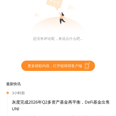
计划推出代币和新NFT系列
NFT系列Moonbirds母公司PROOF完成5000万美元A轮
融资，a16z Crypto领投，Collab+Currency、Flamingo
DAO、SV Angel、VaynerFund和Seven Seven Six等参
还没有评论呢，来说点什么吧...
投。
PROOF宣布，正在创建Moonbirds DAO以及第三个NFT
系列Moonbirds Mythics（计划2023年初推出）。PRO
更多精彩内容，打开链得得客户端
OF还透露推出PROOF代币的早期计划，更多细节预计在
2023年公布。
最新快讯
3小时前
据悉，PROOF是Moonbirds和Oddities背后的组织，由
连续创业者Kevin Rose创立。本月早些时候，Rose宣布
灰度完成2026年Q2多资产基金再平衡，DeFi基金出售
UNI
Moonbirds和Oddities已转为CC0模式。据此前报道，今