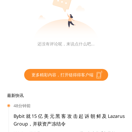
这次的股价暴增，也让很多大型投资者重新审视这一点，
所以，这也是推特的潜在危机之一。2021 年 2 月，推特
将 2023 年的经营目标设在 75 亿美元，并设置了 2 年内
营收超 50% 的门槛。这实属吃力，让人不觉想到，这次
马斯克的入股，是不是其孤注一掷的无奈之举。
还没有评论呢，来说点什么吧...
第二，马斯克如“脱缰野马”一般，推特现在还有谁能掌控
他？
更多精彩内容，打开链得得客户端
近日，因为马斯克的高调挺进，他的前同事们也纷纷来蹭
点热度。对于推特董事会的邀请，前特斯拉董事会成员史
最新快讯
蒂夫·韦斯特利（Steve Westly）警告 Twitter 称，该公司
48分钟前
必须学会按照马斯克的节奏工作。“我对 Twitter 高管的
Bybit就15亿美元黑客攻击起诉朝鲜及Lazarus
建议是，现在穿上你们的跑鞋，因为埃隆将推动你们加快
Group，并获资产冻结令
步伐。这才第一天，他已经说，‘嘿，也许是时候在那里