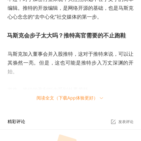
编辑。推特的开放编辑，是网络开源的基础，也是马斯克
心心念念的“去中心化”社交媒体的第一步。
马斯克会步子太大吗？推特高官需要的不止跑鞋
马斯克加入董事会并入股推特，这对于推特来说，可以让
其焕然一亮。但是，这也可能是推特步入万丈深渊的开
始。
首先，推特的盈利能力受到外界质疑。
阅读全文（下载App体验更好）
虽然马斯克凭一己之力让推特股价单日暴增 27%，但是
相比于更名为 Meta 且同样是社交媒体的 Facebook 来
精彩评论
发表评论
说，仍然是小巫见大巫。它甚至比不上阅后即焚社交媒体
snapchat 的爆发力。