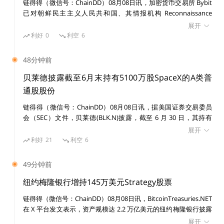
链得得（微信号：ChainDD）08月08日讯，加密货币交易所 Bybit
添加编辑功能了’。我认为他将有大动作。”
已对朝鲜民主主义人民共和国、其情报机构 Reconnaissance
General Bureau（RGB）及受国家制裁的黑客组织 Lazarus Group
展开
提起民事诉讼，涉及一宗价值 15 亿美元的黑客攻击事件。 美国联
穿上跑鞋根本无法跟上马斯克的步伐，所以，开上小火箭
利好
0
利空
6
邦法院发布初步禁令，禁止在诉讼期间转移或消散与该案有关的已
吧。
识别资产。
48分钟前
贝莱德披露截至6月末持有5100万股SpaceX的A类普
链得得在上一篇文章中也提到，马斯克与现任推特 CE
通股股份
O Parag 的关系极为微妙，甚至有传言表示，马斯克会极
力辅佐被董事会逼走、同为加密行业信徒的 Jack，Jack
链得得（微信号：ChainDD）08月08日讯，据美国证券交易委员
会（SEC）文件，贝莱德(BLK.N)披露，截至 6 月 30 日，其持有
在 Parag 宣布邀请马斯克进入董事会的推特中表示，“我
SpaceX(SPCX.O)5100 万股 A 类普通股股份。
展开
真的好高兴”，马斯克给予回复称，“谢谢 Jack”。
利好
21
利空
6
49分钟前
纽约梅隆银行增持145万美元Strategy股票
链得得（微信号：ChainDD）08月08日讯，BitcoinTreasuries.NET
图片来源于推特，链得得翻译
在 X 平台发文表示，资产规模达 2.2 万亿美元的纽约梅隆银行披露
增持 14,630 股 Strategy 股票，价值 145 万美元。目前其持有
展开