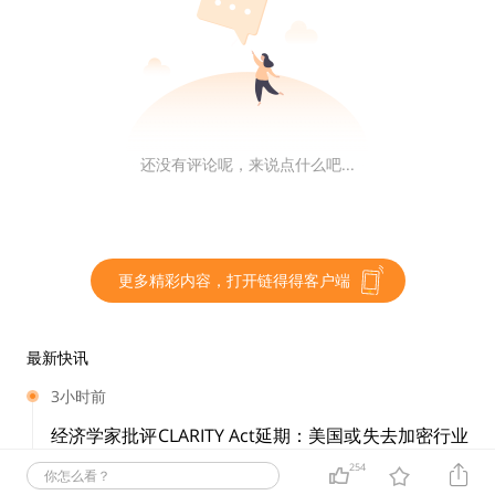
本次“2021赛博北京·数字艺术节”的策展人由唐晗、廖
廖、黄韵奇担纲。主要分为：数字加密艺术展览、数字加
密艺术思想论坛、数字加密艺术作品拍卖三大部分。8月
7日为思想论坛+艺术展；8月8日为思想论坛+艺术展+艺
术品拍卖环节；8月9日至10日均为艺术展环节。
还没有评论呢，来说点什么吧...
在数字加密艺术展部分，分为“中外先锋数字艺术”两个大
型版块。首先，我们邀请到了20多位来自国外的先锋数
字艺术家。他们或是在2020年至2021年的浪潮中为数字
更多精彩内容，打开链得得客户端
艺术界做出了先锋的尝试，或是在此期间备受荣誉。其
次，我们也邀请到了数十位中国新锐数字艺术家，他们将
分别为我们带来一场思想、视觉和技法的盛宴。
最新快讯
3小时前
“赛博北京·数字艺术节”看什么？
经济学家批评CLARITY Act延期：美国或失去加密行业
领导地位
254
看点一：全球知名数字加密艺术品集中赏鉴
你怎么看？