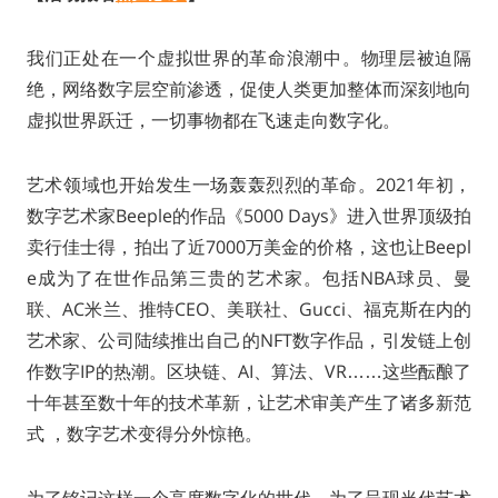
我们正处在一个虚拟世界的革命浪潮中。物理层被迫隔
绝，网络数字层空前渗透，促使人类更加整体而深刻地向
虚拟世界跃迁，一切事物都在飞速走向数字化。
艺术领域也开始发生一场轰轰烈烈的革命。2021年初，
数字艺术家Beeple的作品《5000 Days》进入世界顶级拍
卖行佳士得，拍出了近7000万美金的价格，这也让Beepl
e成为了在世作品第三贵的艺术家。包括NBA球员、曼
联、AC米兰、推特CEO、美联社、Gucci、福克斯在内的
艺术家、公司陆续推出自己的NFT数字作品，引发链上创
作数字IP的热潮。区块链、AI、算法、VR……这些酝酿了
十年甚至数十年的技术革新，让艺术审美产生了诸多新范
式 ，数字艺术变得分外惊艳。
为了铭记这样一个高度数字化的世代，为了呈现当代艺术