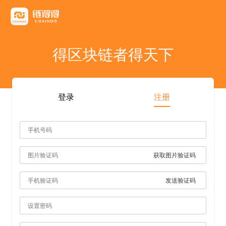
友情链接
AICoin
Blockchain Business Community
MyToken
TokenInsight
币看
布洛克
陀螺财经
优盾交易所钱包
优优财经
指股网
比特币行情
PANews
人人都懂区
得区块链者得天下
雷電财經
登录
注册
获取图片验证码
发送验证码