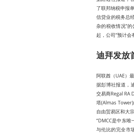
了联邦纳税申报
信贷业的税务总经理
杂的税收情况”的
起，公司“预计会
迪拜发放
阿联酋（UAE）
据彭博社报道，迪
交易商Regal 
塔(Almas T
自由贸易区和大
“DMCC是中东
与伦比的完全市场价