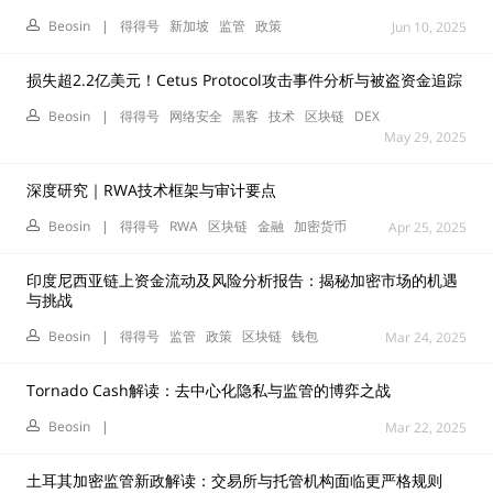
Beosin
|
得得号
新加坡
监管
政策
Jun 10, 2025
损失超2.2亿美元！Cetus Protocol攻击事件分析与被盗资金追踪
Beosin
|
得得号
网络安全
黑客
技术
区块链
DEX
May 29, 2025
深度研究｜RWA技术框架与审计要点
Beosin
|
得得号
RWA
区块链
金融
加密货币
Apr 25, 2025
印度尼西亚链上资金流动及风险分析报告：揭秘加密市场的机遇
与挑战
Beosin
|
得得号
监管
政策
区块链
钱包
Mar 24, 2025
Tornado Cash解读：去中心化隐私与监管的博弈之战
Beosin
|
Mar 22, 2025
土耳其加密监管新政解读：交易所与托管机构面临更严格规则