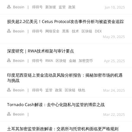
Beosin
|
得得号
新加坡
监管
政策
Jun 10, 2025
损失超2.2亿美元！Cetus Protocol攻击事件分析与被盗资金追踪
Beosin
|
得得号
网络安全
黑客
技术
区块链
DEX
May 29, 2025
深度研究｜RWA技术框架与审计要点
Beosin
|
得得号
RWA
区块链
金融
加密货币
Apr 25, 2025
印度尼西亚链上资金流动及风险分析报告：揭秘加密市场的机遇
与挑战
Beosin
|
得得号
监管
政策
区块链
钱包
Mar 24, 2025
Tornado Cash解读：去中心化隐私与监管的博弈之战
Beosin
|
Mar 22, 2025
土耳其加密监管新政解读：交易所与托管机构面临更严格规则