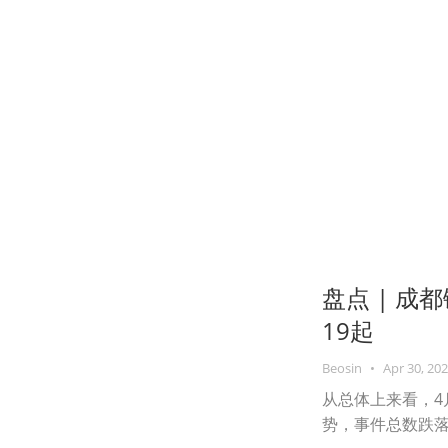
盘点 | 
19起
Beosin
•
Apr 30, 20
从总体上来看，4
势，事件总数跌落