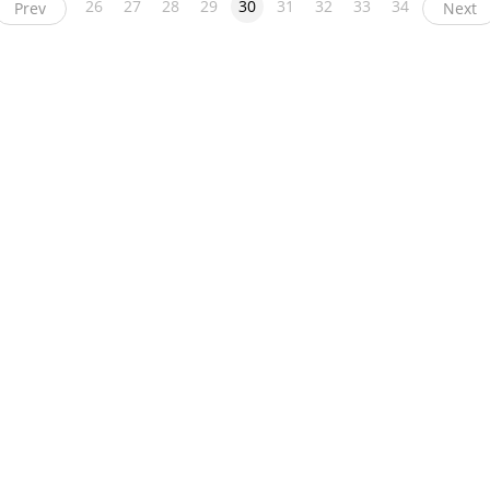
26
27
28
29
30
31
32
33
34
Prev
Next
ight
币看
布洛克科技
和讯区块链
黑钻评级
互链脉搏
降维安全实验室
交易