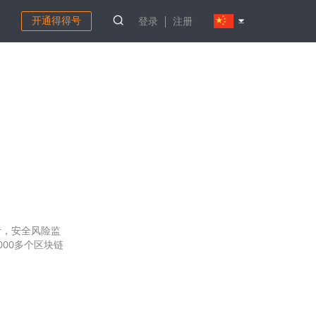
开通得得号
登录
注册
计，安全风险监
000多个区块链