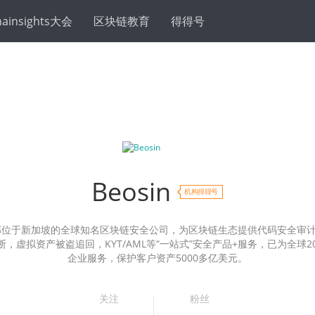
hainsights大会
区块链教育
得得号
Beosin
机构得得号
是总部位于新加坡的全球知名区块链安全公司，为区块链生态提供代码安全审
，虚拟资产被盗追回，KYT/AML等“一站式”安全产品+服务，已为全球2
企业服务，保护客户资产5000多亿美元。
关注
粉丝