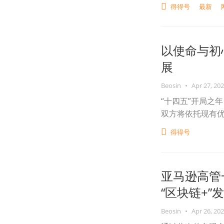
得得号
最新
以使命与初
展
Beosin
•
Apr 27, 20
“十四五”开局之
双方将依托现有
得得号
亚马逊高管
“区块链+”
Beosin
•
Apr 26, 20