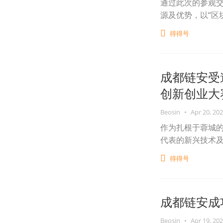
通过此次的参观
源及优势，以“区
得得号
成都链安受邀
创新创业大
Beosin
•
Apr 20, 20
作为扎根于蓉城的
代表的新兴技术
得得号
成都链安成
Beosin
•
Apr 19, 20