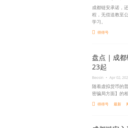
成都链安承诺，
程，无偿送教至
学习。
得得号
盘点 | 
23起
Beosin
•
Apr 02, 20
随着虚拟货币的普
密骗局方面】的
得得号
最新