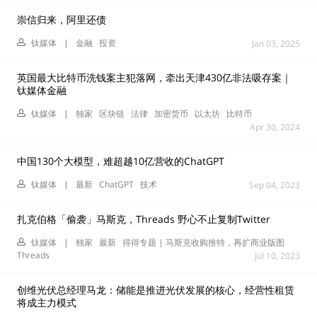
崇信归来，阿里还债
钛媒体
|
金融
投资
Jan 03, 2025
英国最大比特币洗钱案主犯落网，牵出天津430亿非法吸存案｜
钛媒体金融
钛媒体
|
独家
区块链
法律
加密货币
以太坊
比特币
Apr 30, 2024
中国130个大模型，难超越10亿营收的ChatGPT
钛媒体
|
最新
ChatGPT
技术
Sep 04, 2023
扎克伯格「偷袭」马斯克，Threads 野心不止复制Twitter
钛媒体
|
独家
最新
得得专题 | 马斯克收购推特，再扩商业版图
Threads
Jul 10, 2023
创维光伏总经理马龙：储能是推进光伏发展的核心，经营性租赁
将成主力模式