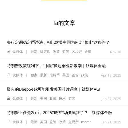
Ta的文章
央行定调稳定币违法，相比欧美中国为何走“禁止”这条路？
钛媒体
|
最新
稳定币
政策
监管
区块链
金融
Nov 30
特朗普政策红利下，“币圈”掀起创业新浪潮｜钛媒体金融
钛媒体
|
独家
最新
比特币
美国
监管
政策
Apr 15, 2025
爆火的DeepSeek可能引发美国芯片调查｜钛媒体AGI
钛媒体
|
最新
美国
政策
技术
监管
Jan 27, 2025
特朗普上任先发币，2025加密市场要疯狂了？｜钛媒体金融
钛媒体
|
最新
美国
监管
政策
交易所
meme
Jan 21, 2025