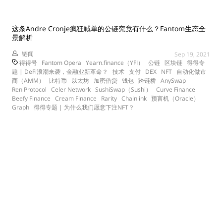
这条Andre Cronje疯狂喊单的公链究竟有什么？Fantom生态全
景解析
链闻
Sep 19, 2021
得得号
Fantom Opera
Yearn.finance（YFI）
公链
区块链
得得专
题 | DeFi浪潮来袭，金融业新革命？
技术
支付
DEX
NFT
自动化做市
商（AMM）
比特币
以太坊
加密借贷
钱包
跨链桥
AnySwap
Ren Protocol
Celer Network
SushiSwap（Sushi）
Curve Finance
Beefy Finance
Cream Finance
Rarity
Chainlink
预言机（Oracle）
Graph
得得专题 | 为什么我们愿意下注NFT？