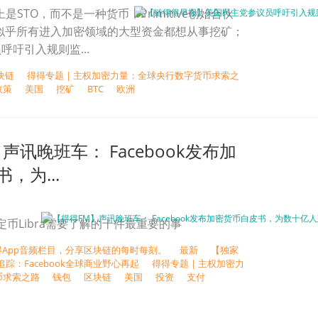
上是STO，而不是一种货币；Primitive创始合伙
an：似乎所有进入加密领域的大型资金都想从事挖矿；
吁引入规则监...
块链
得得专题 | 主权加密力量：全球央行数字货币求索之
政策
美国
挖矿
BTC
欧洲
声讯晚班车： Facebook发布加
，为...
k稳定币Libra需要了解的十件最重要的事
得App音频栏目，分享区块链的每时每刻。
最新
【独家
追踪：Facebook全球商业野心再起
得得专题 | 主权加密力
币求索之路
钱包
区块链
美国
投资
支付