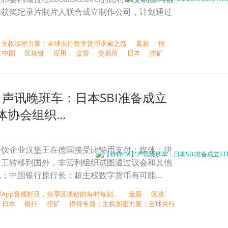
卡获奖纪录片制片人联合成立制作公司，计划通过
| 主权加密力量：全球央行数字货币求索之路
最新
投
中国
区块链
应用
监管
交易所
日本
挖矿
】声讯晚班车：日本SBI准备成立
体协会组织...
餐饮企业汉堡王在德国接受比特币支付；媒体：伊
矿工转移到国外，非营利组织试图通过议会和其他
；中国银行原行长：超主权数字货币有可能...
得App音频栏目，分享区块链的每时每刻。
最新
区块
日本
银行
挖矿
得得专题 | 主权加密力量：全球央行