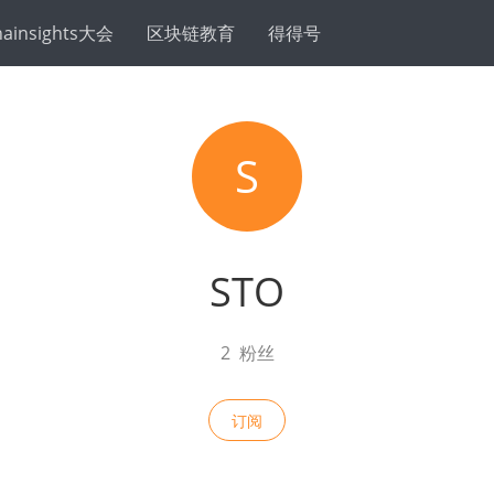
hainsights大会
区块链教育
得得号
S
STO
2
粉丝
订阅