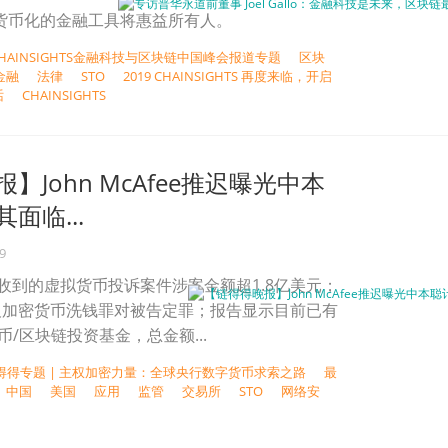
o指出，货币化的金融工具将惠益所有人。
CHAINSIGHTS金融科技与区块链中国峰会报道专题
区块
金融
法律
STO
2019 CHAINSIGHTS 再度来临，开启
话
CHAINSIGHTS
】John McAfee推迟曝光中本
面临...
9
8年收到的虚拟货币投诉案件涉案金额超1.8亿美元；
及加密货币洗钱罪对被告定罪；报告显示目前已有
币/区块链投资基金，总金额...
得得专题 | 主权加密力量：全球央行数字货币求索之路
最
中国
美国
应用
监管
交易所
STO
网络安