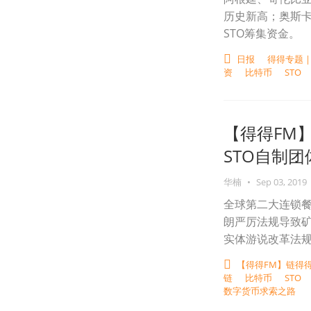
历史新高；奥斯
STO筹集资金。
日报
得得专题 
资
比特币
STO
【得得FM
STO自制团
华楠
•
Sep 03, 2019
全球第二大连锁
朗严厉法规导致
实体游说改革法规
【得得FM】链得
链
比特币
STO
数字货币求索之路