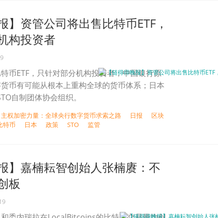
报】资管公司将出售比特币ETF，
机构投资者
19
特币ETF，只针对部分机构投资者；中国银行原
字货币有可能从根本上重构全球的货币体系；日本
STO自制团体协会组织。
| 主权加密力量：全球央行数字货币求索之路
日报
区块
比特币
日本
政策
STO
监管
报】嘉楠耘智创始人张楠赓：不
创板
19
委内瑞拉在LocalBitcoins的比特币交易量均创