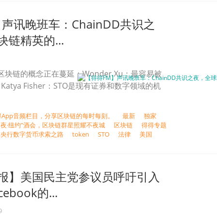
声讯晚班车：ChainDD共识之
链精英的...
son：区块链的概念正在蔓延；Wonder Xu：最容易被
atya Fisher：STO是现有证券和数字领域的机
得App音频栏目，分享区块链的每时每刻。
最新
独家
“共识之夜·纽约”酒会，区块链群星照耀不夜城
区块链
得得专题
球央行数字货币求索之路
token
STO
法律
美国
报】美国民主党参议员呼吁引入
book的...
9