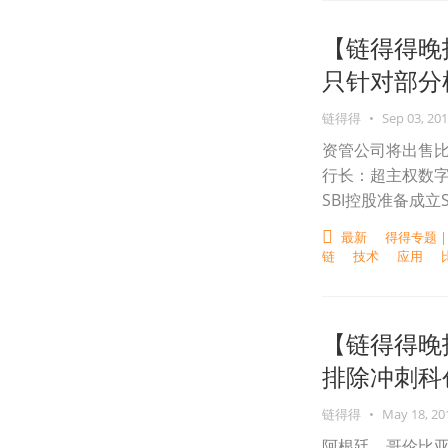
【链得得晚
只针对部分
链得得
•
Sep 03, 20
资管公司将出售比
行长：超主权数
SBI控股准备成立
最新
得得专题 
链
技术
应用
【链得得晚
排除冲刺科
链得得
•
May 18, 20
阿根廷、哥伦比亚和