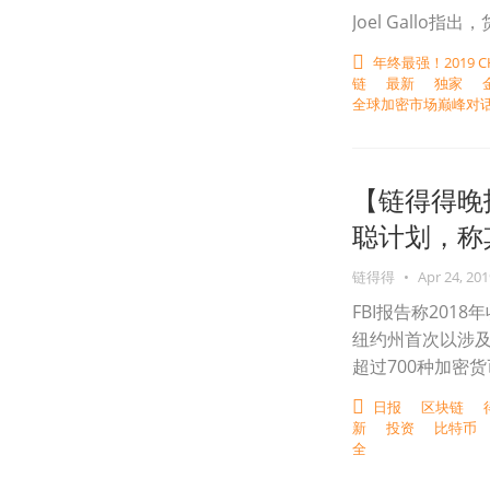
Joel Gall
年终最强！2019 
链
最新
独家
全球加密市场巅峰对
【链得得晚报
聪计划，称其
链得得
•
Apr 24, 201
FBI报告称201
纽约州首次以涉
超过700种加密货
日报
区块链
新
投资
比特币
全