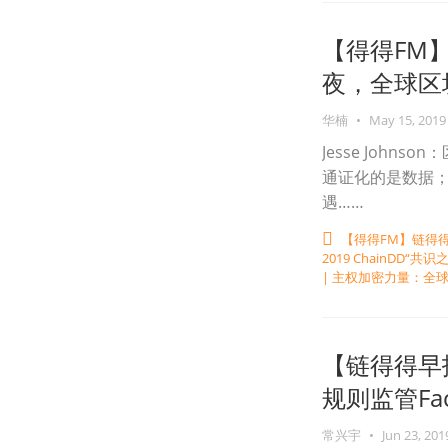
【得得FM】
夜，全球区块
华楠
•
May 15, 2019
Jesse John
通证化的是数据；K
遇……
【得得FM】链得
2019 ChainDD
| 主权加密力量：全
【链得得早
规则监管Face
常兴宇
•
Jun 23, 201