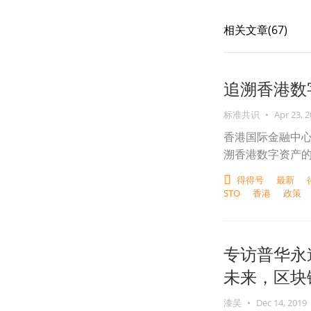
相关文章(
67
)
追溯香港数
标准共识
•
Apr 23, 
香港国际金融中心
溯香港数字资产的
得得号
最新
STO
香港
政策
专访普华永道
未来，区块链.
漆吴
•
Dec 14, 2019