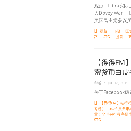
观点：Libra实际
人Dovey W
美国民主党参议员呼
最新
日报
区
路
STO
监管
【得得FM】
密货币白皮书
华楠
•
Jun 18, 2019
关于Faceboo
【得得FM】链得
专题】Libra全景资讯
量：全球央行数字货
STO