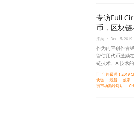
专访Full 
币，区块链本
漆吴
•
Dec 15, 2019
作为内容创作者经济体
管使用代币激励
链技术、AI技术的
年终最强！2019 
块链
最新
独家
密市场巅峰对话
CH