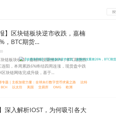
按
报】区块链板块逆市收跌，嘉楠
，BTC期货...
20
块链板块收跌，嘉楠科技重挫26%；BTC期货跌
步三连阳，本周累跌6%终结四周连涨，现货盘中跌
CH区块链网络完成升级，基于...
得专题 | 主权加密力量：全球央行数字货币求索之路
比特
BCH
以太坊
美国
交易所
OMG
欧洲
】深入解析IOST，为何吸引各大