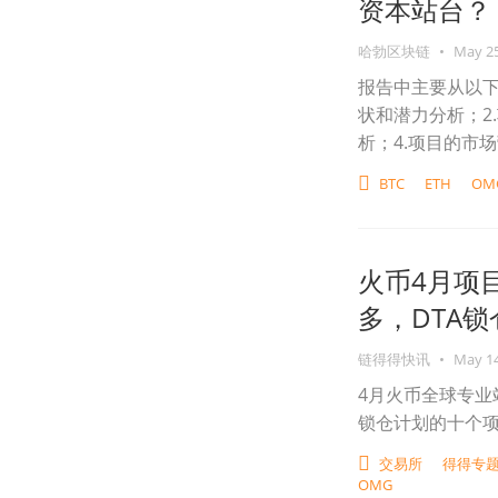
资本站台？
哈勃区块链
•
May 25
报告中主要从以下
状和潜力分析；2
析；4.项目的市场
BTC
ETH
OM
火币4月项
多，DTA锁仓
链得得快讯
•
May 14
4月火币全球专业
锁仓计划的十个项
交易所
得得专题
OMG