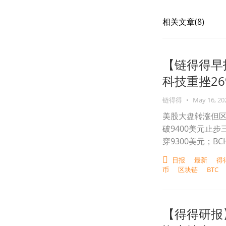
相关文章(
8
)
【链得得早
科技重挫26%
链得得
•
May 16, 20
美股大盘转涨但区
破9400美元止
穿9300美元；B
日报
最新
得
币
区块链
BTC
【得得研报