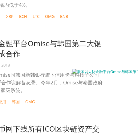
跌幅均低于4%。
H
XRP
BCH
LTC
OMG
BNB
金融平台Omise与韩国第二大银
成合作
, 2018
mise同韩国新韩银行旗下信用卡与科技子公司
rd签署合作谅解备忘录。今年2月，Omise与泰国政府
国家级系统。
应用
韩国
OMG
币网下线所有ICO区块链资产交