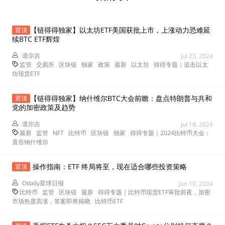
【链得得独家】以太坊ETF美国获批上市，上涨动力恐难延
置顶
续BTC ETF辉煌
道尔吉
Jul 23, 2024
监管
交易所
区块链
独家
政策
最新
以太坊
得得专题｜追击以太
坊现货ETF
【链得得独家】纳什维尔BTC大会前瞻：盘点特朗普与共和
置顶
党的加密政策及趋势
道尔吉
Jul 18, 2024
最新
监管
NFT
比特币
区块链
独家
得得专题｜2024比特币大会：
直击纳什维尔
操作指南：ETF 终局将至，现在适合哪些投资策略
置顶
Odaily星球日报
Jan 10, 2024
比特币
监管
区块链
最新
得得专题｜比特币现货ETF审批前夜，加密
市场热度高涨，答案即将揭晓
比特币ETF