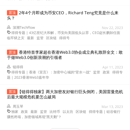
2年4个月即成为币安CEO，Richard Teng究竟是什么来
置顶
头？
深潮TechFlow
Nov 22, 2023
得得专题 | 43亿世纪大和解，币安向美国低头认罪，CEO赵长鹏卸任面
临牢狱之灾
最新
监管
区块链
得得号
香港特首李家超在香港Web3.0协会成立典礼致辞全文：敢
置顶
于做Web3.0创新浪潮的引领者
链得得
Apr 11, 2023
得得专题 | 香港《宣言》：加密中心城的“背水一战”
监管
政策
得得专
题 | 2023香港Web3嘉年华
【链得得独家】两大加密友好银行巨头倒闭，美国雷曼危机
置顶
后最大规模危机要怎么破局
周玉琴
Mar 13, 2023
独家
政策
最新
监管
比特币
以太坊
区块链
得得专题 | 硅谷银行
骤然坍塌，加密领域再现“黑天鹅”？