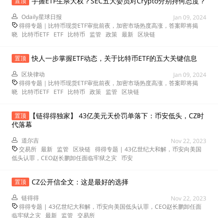
手握ETF生杀大权？SEC五大委员对Crypto分别持何态度？
置顶
Odaily星球日报
Jan 09, 2024
得得专题｜比特币现货ETF审批前夜，加密市场热度高涨，答案即将揭
晓
比特币ETF
ETF
比特币
监管
政策
最新
区块链
快人一步掌握ETF动态，关于比特币ETF的五大关键信息
置顶
区块律动
Jan 09, 2024
得得专题｜比特币现货ETF审批前夜，加密市场热度高涨，答案即将揭
晓
比特币ETF
ETF
比特币
政策
监管
区块链
【链得得独家】 43亿美元天价罚单落下：币安低头，CZ时
置顶
代落幕
道尔吉
Nov 22, 2023
交易所
最新
监管
区块链
得得专题 | 43亿世纪大和解，币安向美国
低头认罪，CEO赵长鹏卸任面临牢狱之灾
币安
CZ公开信全文：这是最好的选择
置顶
链得得
Nov 22, 2023
得得专题 | 43亿世纪大和解，币安向美国低头认罪，CEO赵长鹏卸任面
临牢狱之灾
最新
监管
交易所