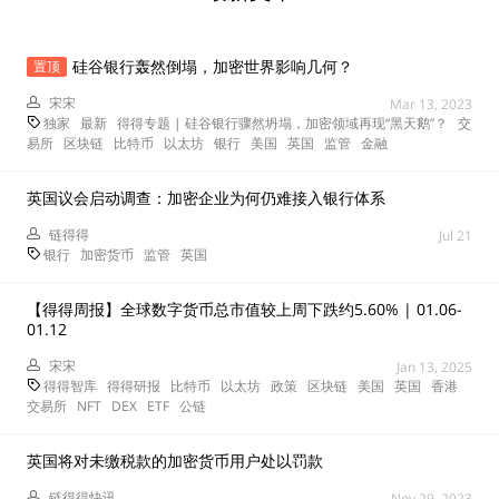
硅谷银行轰然倒塌，加密世界影响几何？
置顶
宋宋
Mar 13, 2023
独家
最新
得得专题 | 硅谷银行骤然坍塌，加密领域再现“黑天鹅”？
交
易所
区块链
比特币
以太坊
银行
美国
英国
监管
金融
英国议会启动调查：加密企业为何仍难接入银行体系
链得得
Jul 21
银行
加密货币
监管
英国
【得得周报】全球数字货币总市值较上周下跌约5.60% | 01.06-
01.12
宋宋
Jan 13, 2025
得得智库
得得研报
比特币
以太坊
政策
区块链
美国
英国
香港
交易所
NFT
DEX
ETF
公链
英国将对未缴税款的加密货币用户处以罚款
链得得快讯
Nov 29, 2023