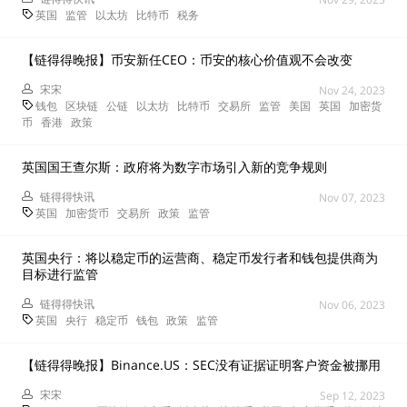
英国
监管
以太坊
比特币
税务
【链得得晚报】币安新任CEO：币安的核心价值观不会改变
宋宋
Nov 24, 2023
钱包
区块链
公链
以太坊
比特币
交易所
监管
美国
英国
加密货
币
香港
政策
英国国王查尔斯：政府将为数字市场引入新的竞争规则
链得得快讯
Nov 07, 2023
英国
加密货币
交易所
政策
监管
英国央行：将以稳定币的运营商、稳定币发行者和钱包提供商为
目标进行监管
链得得快讯
Nov 06, 2023
英国
央行
稳定币
钱包
政策
监管
【链得得晚报】Binance.US：SEC没有证据证明客户资金被挪用
宋宋
Sep 12, 2023