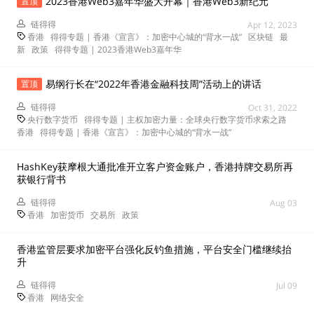
2023香港Web3嘉年华盛大开幕｜香港Web3新纪元
置顶
链得得
Apr 12, 2023
香港
得得专题 | 香港《宣言》：加密中心城的“背水一战”
区块链
最
新
政策
得得专题 | 2023香港Web3嘉年华
易纲行长在“2022年香港金融科技周”活动上的讲话
置顶
链得得
Oct 31, 2022
央行数字货币
得得专题 | 主权加密力量：全球央行数字货币求索之路
香港
得得专题 | 香港《宣言》：加密中心城的“背水一战”
HashKey获摩根大通批准开立客户资金账户，香港持牌交易所再
获银行背书
链得得
Aug 03
香港
加密货币
交易所
政策
香港监管层要求加密平台强化反钓鱼措施，平台安全门槛继续抬
升
链得得
Jul 09
香港
网络安全