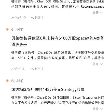
链得得（微信号：ChainDD）08月08日讯，加密货币交易所 Bybit
已对朝鲜民主主义人民共和国、其情报机构 Reconnaissance
谈到 DeFi，大部分的 DeFi 是没有 KYC、AML 流程的，
General Bureau（RGB）及受国家制裁的黑客组织 Lazarus Group
展开
提起民事诉讼，涉及一宗价值 15 亿美元的黑客攻击事件。 美国联
其实它更加容易使用。但今天大部分人倾向使用 CeFi，
利好
15
利空
9
邦法院发布初步禁令，禁止在诉讼期间转移或消散与该案有关的已
因为他们更青睐于使用邮件、客户服务的支持，如果失去
识别资产。
6小时前
了密码，在通过验证后可以简单找回来。在 Web3 世
贝莱德披露截至6月末持有5100万股SpaceX的A类普
界，因为我们在处理的是用户的资产以安全至上。我们目
通股股份
前还没有实现一个最优解，让所有的东西都非常安全同时
非常易用，安全和便捷是成反比的。我们必须使用非常多
链得得（微信号：ChainDD）08月08日讯，据美国证券交易委员
会（SEC）文件，贝莱德(BLK.N)披露，截至 6 月 30 日，其持有
的安全措施，希望在相应技术的提升后，我们可以减少这
SpaceX(SPCX.O)5100 万股 A 类普通股股份。
展开
些层层措施。Binance会按国家、按区域有当地 KYC 的
利好
51
利空
6
流程，用当地政府资料库和用当地供应商提出专业化、定
制化解决方案。比如说用当地驾照来进行 KYC，使用本
6小时前
地化的解决方案。但总体来说，我本人对 Web3 的使用
纽约梅隆银行增持145万美元Strategy股票
体验还并不是很满意，有很多提升空间，但这也意味着有
链得得（微信号：ChainDD）08月08日讯，BitcoinTreasuries.NET
很多机会。
在 X 平台发文表示，资产规模达 2.2 万亿美元的纽约梅隆银行披露
增持 14,630 股 Strategy 股票，价值 145 万美元。目前其持有
展开