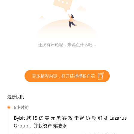
题是谈到交易所是让人们进入到加密货币或 Web3 的门
户。很多人是通过Binance进入到加密货币、进入到 We
b3 领域，但是看看用户的体验，在 Web2 和 Web3 的应
用中还是有体验差距的，到底是什么阻止了用户在某种程
度上进入到 Web3 呢？你能不能分享一下Binance在提
还没有评论呢，来说点什么吧...
升用户体验上做了什么工作，你是怎么样看待 CeFi 能够
更进一步提升用户体验，将更多用户带入到 Web3 世界
的呢？
更多精彩内容，打开链得得客户端
CZ：
确实是这样，今天 CeFi 在 Web3 的体验并不是那么
好，从用户的角度来说，他们需要注册，需要做 2FA 认
证，需要做硬件密钥，还要做 KYC 和地址证明，不同阶
最新快讯
段会有很多的风险控制。在 Web2 里，大部分 Web2 不
6小时前
需要做 KYC，大部分社交媒体例如在使用 Google、WeC
Bybit就15亿美元黑客攻击起诉朝鲜及Lazarus
hat 时是不需要做 KYC 的，因此 Web3 这种用户体验并
Group，并获资产冻结令
不像使用互联网那么简单。