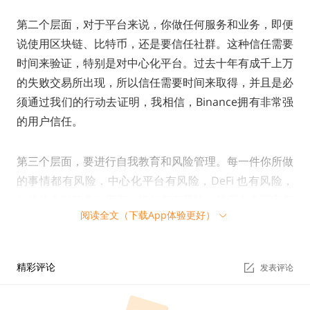
第二个层面，对于平台来说，你做任何服务和业务，即便
说使用区块链、比特币，还是要信任社群。这种信任需要
时间来验证，特别是对中心化平台。过去十年有成千上万
的失败交易所出现，所以信任需要时间来取得，并且是必
须通过我们的行动去证明，我相信，Binance拥有非常强
的用户信任。
第三个层面，要进行自我教育和风险管理。每一件你所做
的事情都有风险，中心化平台有风险，DeFi 也有风险，
传统的金融服务供应商、银行都有风险，甚至各个国家都
阅读全文（下载App体验更好）
有风险，你只需要学习风险的管理就好了。非常重要的
是，不要用一种非黑即白的天真方式看待事情，要有平衡
的视角。
精彩评论
发表评论
邓超（主持人）：对于安全放心信任平台之后，下一个问