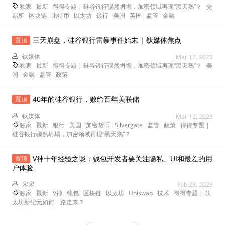
独家
最新
得得专题 | 硅谷银行骤然坍塌，加密领域再现“黑天鹅”？
交
易所
区块链
比特币
以太坊
银行
美国
英国
监管
金融
三天崩盘，硅谷银行雷暴事件始末 | 钛媒体焦点
置顶
钛媒体
Mar 12, 2023
独家
最新
得得专题 | 硅谷银行骤然坍塌，加密领域再现“黑天鹅”？
美
国
金融
监管
政策
40年的硅谷银行，败给百年美联储
置顶
钛媒体
Mar 12, 2023
独家
最新
银行
美国
加密货币
Silvergate
监管
政策
得得专题 |
硅谷银行骤然坍塌，加密领域再现“黑天鹅”？
V神十年经验之谈：钱包开发者要关注隐私、UI和最差的用
置顶
户体验
宋宋
Feb 28, 2023
独家
最新
V神
钱包
区块链
以太坊
Uniswap
技术
得得专题 | 以
太坊新纪元如何一路走来？