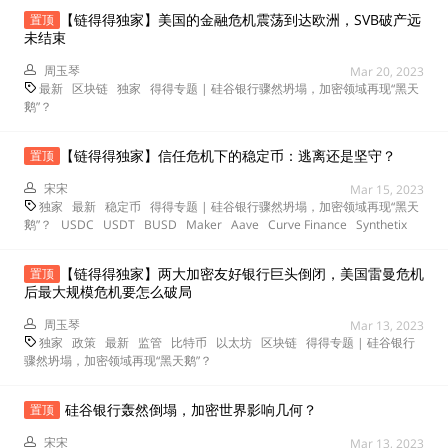
【链得得独家】美国的金融危机震荡到达欧洲，SVB破产远
置顶
未结束
周玉琴
Mar 20, 2023
最新
区块链
独家
得得专题 | 硅谷银行骤然坍塌，加密领域再现“黑天
鹅”？
【链得得独家】信任危机下的稳定币：逃离还是坚守？
置顶
宋宋
Mar 15, 2023
独家
最新
稳定币
得得专题 | 硅谷银行骤然坍塌，加密领域再现“黑天
鹅”？
USDC
USDT
BUSD
Maker
Aave
Curve Finance
Synthetix
【链得得独家】两大加密友好银行巨头倒闭，美国雷曼危机
置顶
后最大规模危机要怎么破局
周玉琴
Mar 13, 2023
独家
政策
最新
监管
比特币
以太坊
区块链
得得专题 | 硅谷银行
骤然坍塌，加密领域再现“黑天鹅”？
硅谷银行轰然倒塌，加密世界影响几何？
置顶
宋宋
Mar 13, 2023