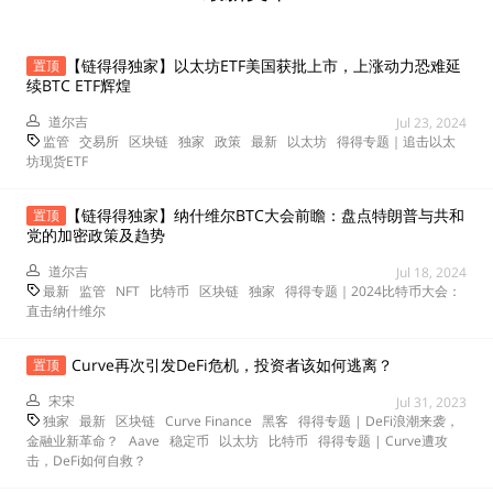
【链得得独家】以太坊ETF美国获批上市，上涨动力恐难延
置顶
续BTC ETF辉煌
道尔吉
Jul 23, 2024
监管
交易所
区块链
独家
政策
最新
以太坊
得得专题｜追击以太
坊现货ETF
【链得得独家】纳什维尔BTC大会前瞻：盘点特朗普与共和
置顶
党的加密政策及趋势
道尔吉
Jul 18, 2024
最新
监管
NFT
比特币
区块链
独家
得得专题｜2024比特币大会：
直击纳什维尔
Curve再次引发DeFi危机，投资者该如何逃离？
置顶
宋宋
Jul 31, 2023
独家
最新
区块链
Curve Finance
黑客
得得专题 | DeFi浪潮来袭，
金融业新革命？
Aave
稳定币
以太坊
比特币
得得专题 | Curve遭攻
击，DeFi如何自救？