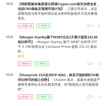
10:25
【特朗普媒体集团退出两项Crypto.com相关加密业务，
包括CRO储备及预测市场计划】
- 三家公司表示，决定
原因包括当前市场环境以及业务和利益相关方优先事项
变化。
利好
30
利空
0
0
10:24
【Morgan Stanley旗下MSBT过去3天累计提取332.85
枚比特币】
- Morgan Stanley 旗下 MSBT 比特币 ETF
于 3 小时前再次从 Coinbase Prime 提取 232.55 枚比
特...
展开
利好
9
利空
0
0
10:24
【SharpLink CEO反对EIP-8363，称其可能削弱ETH相
对比特币的核心优势】
- Chalom 表示，提案作者都是严
肃研究者和以太坊长期支持者，但“善意的人也可能是错
的”。
利好
21
利空
15
0