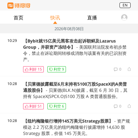
EN
首页
快讯
直播
2026年08月08日
10:29
【Bybit就15亿美元黑客攻击起诉朝鲜及Lazarus
Group，并获资产冻结令】
- 美国联邦法院发布初步禁
令，禁止在诉讼期间转移或消散与该案有关的已识别资
产。
利好
15
利空
9
0
10:28
【贝莱德披露截至6月末持有5100万股SpaceX的A类普
通股股份】
- 贝莱德(BLK.N)披露，截至 6 月 30 日，其
持有 SpaceX(SPCX.O)5100 万股 A 类普通股股份。
利好
51
利空
6
0
10:28
【纽约梅隆银行增持145万美元Strategy股票】
- 资产规
模达 2.2 万亿美元的纽约梅隆银行披露增持 14,630 股
Strategy 股票，价值 145 万美元。