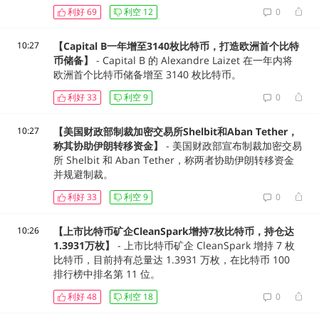
利好
69
利空
12
0
10:27
【Capital B一年增至3140枚比特币，打造欧洲首个比特
币储备】
- Capital B 的 Alexandre Laizet 在一年内将
欧洲首个比特币储备增至 3140 枚比特币。
利好
33
利空
9
0
10:27
【美国财政部制裁加密交易所Shelbit和Aban Tether，
称其协助伊朗转移资金】
- 美国财政部宣布制裁加密交易
所 Shelbit 和 Aban Tether，称两者协助伊朗转移资金
并规避制裁。
利好
33
利空
9
0
10:26
【上市比特币矿企CleanSpark增持7枚比特币，持仓达
1.3931万枚】
- 上市比特币矿企 CleanSpark 增持 7 枚
比特币，目前持有总量达 1.3931 万枚，在比特币 100
排行榜中排名第 11 位。
利好
48
利空
18
0