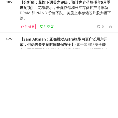
10:23
【分析师：花旗下调美光评级，预计内存价格明年5月季
度见顶】
- 花旗表示，长鑫存储和长江存储扩产将推动
DRAM 和 NAND 价格下跌。美股上市存储芯片股大幅下
跌。
利好
9
利空
21
0
02:23
【Sam Altman：正在推动Astra模型向更广泛用户开
放，但仍需要更多时间确保安全】-
鉴于其网络安全能
力，还需要更多时间以安全地完成开放，但希望不会太
久。
利好
18
利空
18
0
02:22
【本周累计增持7320枚比特币，BlackRock旗下IBIT再
次提取1840枚比特币】-
本周累计增持 7320 枚比特币，
价值约 4.785 亿美元。
利好
15
利空
12
0
02:21
【CLARITY法案未能在夏季休会前推进，预计9月复会后
优先推进】-
该法案将被“列为第一优先事项”推进。