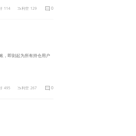
0
好
114
利空
129
久暂停转账，即刻起为所有持仓用户
0
好
495
利空
267