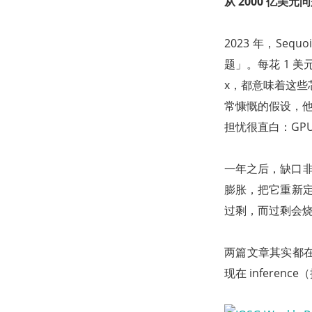
从 2000 亿美元
2023 年，Seq
题」。每花 1 美
x，都意味着这些芯
常慷慨的假设，他
担忧很直白：GP
一年之后，缺口非但
膨胀，把它重新定
过剩，而过剩会
两篇文章其实都
现在 infere