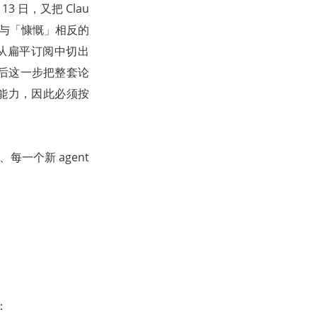
3 日，又把 Clau
它做了与「慷慨」相反的
水线）从扁平订阅中切出
）。最后这一步把整套论
承受能力，因此必须按
每一个新 agent
：