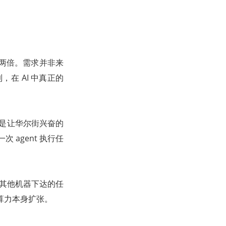
价的两倍。需求并非来
在 AI 中真正的
正是让华尔街兴奋的
次 agent 执行任
执行由其他机器下达的任
随算力本身扩张。