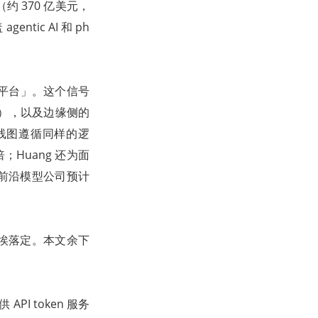
业（约 370 亿美元，
ntic AI 和 ph
二平台」。这个信号
端推理），以及边缘侧的
。路线图遵循同样的逻
倍；Huang 还为面
每一家前沿模型公司预计
尘埃落定。本文余下
PI token 服务