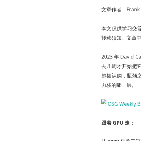
文章作者：Frank F
本文仅供学习交流
转载须知。文章
2023 年 Da
去几周才开始把它计
超额认购，瓶颈
力栈的哪一层。
跟着 GPU 走：