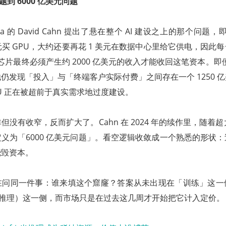
问题到 6000 亿美元问题
uoia 的 David Cahn 提出了悬在整个 AI 建设之上的那个问题，
元买 GPU，大约还要再花 1 美元在数据中心里给它供电，因此每一年
片最终必须产生约 2000 亿美元的收入才能收回这笔资本。即便对
仍发现「投入」与「终端客户实际付费」之间存在一个 1250 
U 正在被超前于真实需求地过度建设。
没有收窄，反而扩大了。Cahn 在 2024 年的续作里，随着超大
义为「6000 亿美元问题」。看空逻辑收敛成一个熟悉的形状
烧毁资本。
在问同一件事：谁来填这个窟窿？答案从未出现在「训练」这一
nce（推理）这一侧，而市场只是在过去这几周才开始把它计入定价。