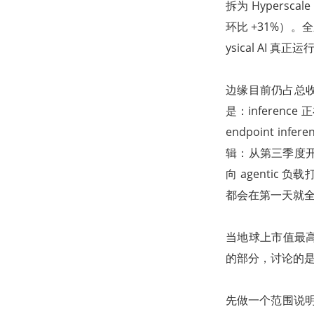
拆为 Hypersca
环比 +31%）。全新
ysical AI 
边缘目前仍占总收
是：inferenc
endpoint 
辑：从第三季度开始出
向 agentic 
都会在第一天就
当地球上市值最高
的部分，讨论的是当
先做一个范围说明。在