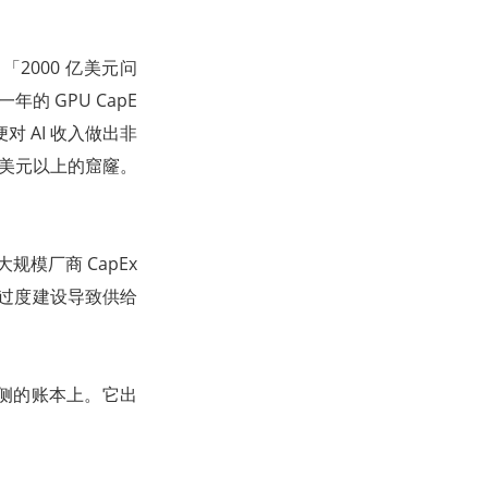
即「2000 亿美元问
的 GPU CapE
 AI 收入做出非
亿美元以上的窟窿。
规模厂商 CapEx
：过度建设导致供给
侧的账本上。它出