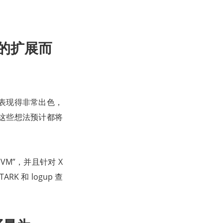
图的扩展而
一直表现得非常出色，
这些想法预计都将
VM”，并且针对 X
K 和 logup 查