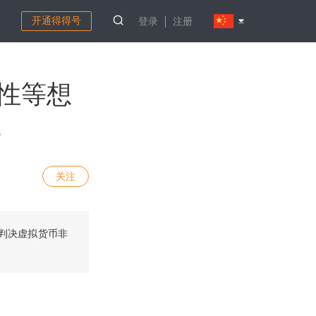
开通得得号
登录
注册
展性等想
践
关注
院判决虚拟货币非