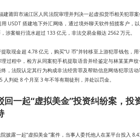
年，福建莆田市涵江区人民法院审理并判决一起虚拟货币相关犯罪
用 USDT 搭建地下外汇网络，通过境外聊天软件招揽客户，以“
涉案银行流水超过 133 亿元，非法交易金额达 2562 万元。
提取现金超 4.78 亿元，购买“U 币”并转移至上游犯罪钱包，
审理过程中，检方从同案犯手机提取语音并经鉴定与林某某声纹
最终，法院认定其行为构成非法经营罪及帮助信息网络犯罪活动
5 人判处 8 个月至 3 年不等有期徒刑，并处以罚金。
驳回一起“虚拟美金”投资纠纷案，投
持
披露一起“虚拟美金”案件，当事人委托他人在某平台投入 8.435