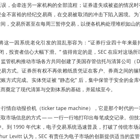
延误，会牵连另一家机构的全部流程；证券遗失或被盗的情况时
资金不富裕的经纪交易商，在交易被取消的冲击下陷入困境。为
时间，交易所甚至在每周三暂停交易，以便各机构处理堆积如山
主席将这一因系统老化引发的混乱形容为：“证券行业四十年来
，投资者信心大幅下滑。” 值得肯定的是，SEC 在应对这场所谓的
监管机构推动市场各方共同创建了美国存管信托与清算公司（D
交易方式。证券所有权不再依赖纸质凭证在客户、券商之间的辗
账方式完成。实体凭证被 “静态化” 后，集中保管于安全的金
从而奠定了现代清算与交割体系的基础，并延续至今。
情自动报价机（ticker tape machine），它是那个时代
取市场信息的方式 — — 一行一行地打印出每笔成交记录。但
。到 1990 年代末，电子交易系统迅速普及，打破了传统市
thur Levitt 认为，SEC 有责任为电子市场的创新提供适当的监