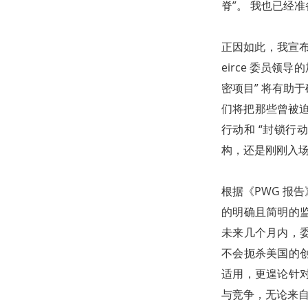
脊”。 我也已经
正因如此，我宣布正式
eirce 委员
密项目” 将有助
们将把那些曾被迫
行动和 “封锁行动 
构，还是刚刚入场
根据《PWG 报
的明确且简明的
未来几个月内，
不会扼杀美国的
适用，更遑论针
与竞争，无论来