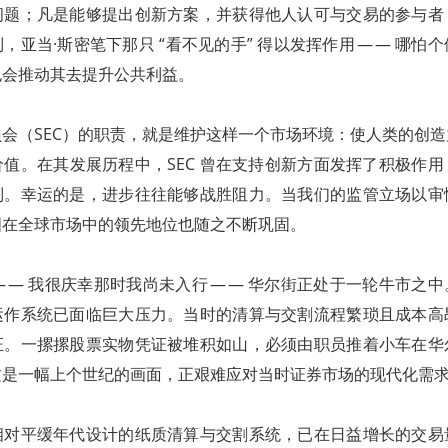
问题；凡是能够提出创新方案，并获得他人认可与交易的参与者
，亚当·斯密笔下那只 “看不见的手” 得以发挥作用 — — 哪怕
也会推动其去提升公共利益。
会（SEC）的职责，就是维护这样一个市场环境：使人类的创
值。在其发展历程中，SEC 曾在支持创新方面发挥了积极作
制。幸运的是，进步往往能够战胜阻力。当我们的监管立场以审
国在全球市场中的领先地位也随之不断巩固。
— — 我很庆幸那时我尚未入行 — — 华尔街正处于一轮牛市之
运作系统已面临巨大压力。当时的清算与交割流程繁琐且成本高
证。一摞摞股票实物凭证被堆积如山，必须由职员推着小车在华
这是一幅上个世纪的画面，正艰难应对当时证券市场的现代化需
相对平缓年代设计的纸质清算与交割系统，已在日益增长的交易