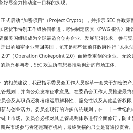
准备好尽全力推动这一目标的实现。
启动 “加密项目”（Project Crypto），并指示 SEC 各政策部门
领导的加密货币特别工作组协同推进，尽快制定落实《PWG 报告》建
于确保美国继续成为全球最适合创办企业、发展前沿技术、参与
迁出的加密企业带回美国，尤其是那些因前任政府推行 “以执法
2.0”（Operation Chokepoint 2.0）而遭受重创的企业
的新兴参与者，SEC 欢迎所有想要推动创新的市场主体。
告》的相关建议，我已指示委员会工作人员起草一套关于加密资
监管规则，并向公众发布征求意见。在委员会工作人员推进最终
委员会及其职员还将考虑运用解释性、豁免性以及其他监管权限
创新与创业活力。委员会现行的许多传统规则，在二十一世纪的
对链上市场。委员会必须对其监管规则体系进行全面修订，防止
自新兴市场参与者还是现存机构，最终受损的只会是普通投资者