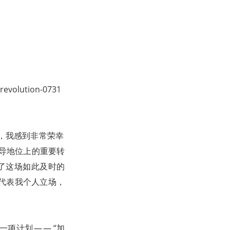
revolution-0731
堂，我感到非常荣幸
领导地位上的重要转
 促成了这场如此及时的
代表我个人立场，
一项计划 — — “加