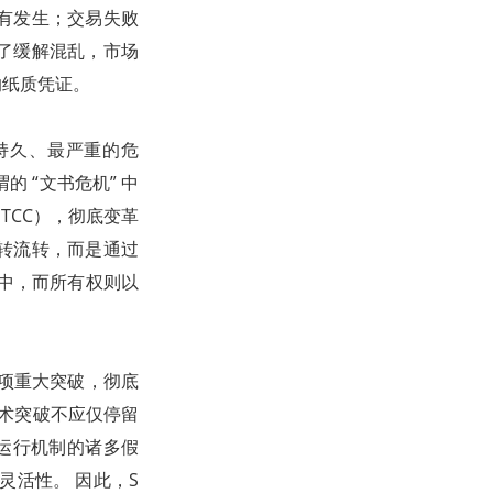
有发生；交易失败
了缓解混乱，市场
的纸质凭证。
最持久、最严重的危
 “文书危机” 中
TCC），彻底变革
转流转，而是通过
库中，而所有权则以
的一项重大突破，彻底
技术突破不应仅停留
场运行机制的诸多假
管灵活性。 因此，S