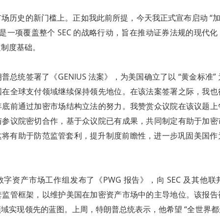
场历史的新门槛上。正如我此前所提，今天我正式宣布启动 “加密项目
 — 这是一项覆盖整个 SEC 的战略行动，旨在推动证券法规的现
定制度基础。
普总统签署了《GENIUS 法案》，为美国确立了以 “黄金标准”
国在全球支付领域继续保持领先地位。在该法案签署之际，我也
年底前通过加密市场结构立法的努力。我赞赏众议院在该议题上
与参议院密切合作，基于众议院已有成果，共同制定有助于加密
将有助于防范监管套利，提升制度前瞻性，进一步巩固美国作为
字资产市场工作组发布了《PWG 报告》，向 SEC 及其他
套监管框架，以维护美国在加密资产市场中的主导地位。该报告
域实现领先的蓝图。上周，特朗普总统表示，他希望 “全世界