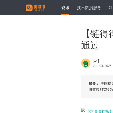
资讯
技术数据服务
C
【链得
通过
宋宋
Apr 03, 2025
摘要：
美国稳
将查获BTC转