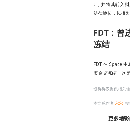
C，并将其转入财
法律地位，以推
FDT：曾
冻结
FDT 在 Spac
资金被冻结，这
链得得仅提供相关信
本文系作者
宋宋
授
更多精彩