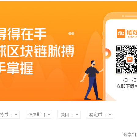
特币
俄罗斯
美国
稳定币
|
|
|
|
+
+
+
+
分享到