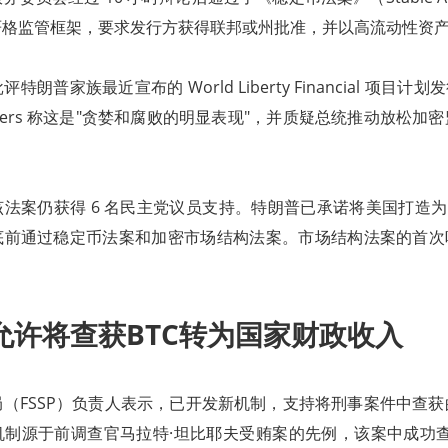
格监管框架，要求发行方获得联邦或州批准，并以高流动性资产 1
朗普家族最近宣布的 World Liberty Financial 项目计划
 Waters 称这是"贪婪和腐败的明显表现"，并质疑总统推动放松
。
法案仍获得 6 名民主党议员支持。特朗普已承诺将美国打造为
前通过稳定币法案和加密市场结构法案。市场结构法案的首次听证
允许将查获BTC转为国家财政收入
（FSSP）负责人表示，已开发新机制，支持将刑事案件中查
制源于前调查官马拉特·坦比耶夫受贿案的先例，该案中成功查封约 1