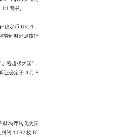
:1 背书。
发行稳定币 USD1，
加密监管同时涉足该行
"加密超级大国"，
会定于 4 月 9
获的比特币转化为国
,032 枚 BT