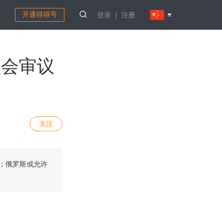
开通得得号
登录
注册
员会审议
关注
；俄罗斯或允许