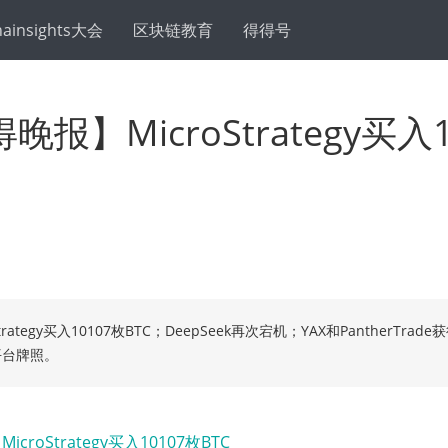
hainsights大会
区块链教育
得得号
报】MicroStrategy买入
Strategy买入10107枚BTC；DeepSeek再次宕机；YAX和PantherTr
平台牌照。