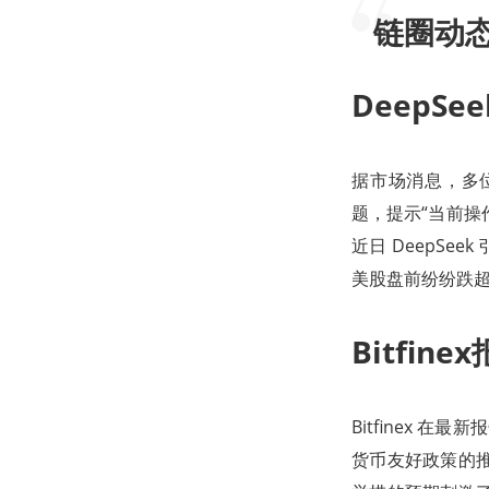
链圈动
DeepSe
据市场消息，多位网
题，提示“当前操
近日 DeepS
美股盘前纷纷跌超 
Bitfi
Bitfinex 
货币友好政策的推