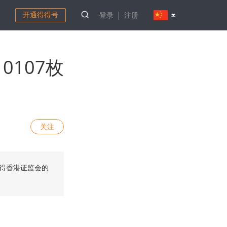
开通得得号
登录
注册
10107枚
关注
ade获得香港证监会的