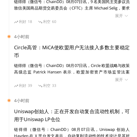
链得得（微信号：ChainDD）08月07日讯，9 名美国民主党参议员
致信美国商品期货交易委员会（CFTC）主席 Michael Selig，要求
Ordinals铭文累计费用收入突破6400枚BTC，价值
禁止与野火相关的预测市场事件合约，称相关合约可能鼓励纵火、
展开
内幕交易，并危及公共安全。 参议员在信中提及，Polymarket 曾
利好
18
利空
60
超4.48亿美元
接受超过 120 万美元与 2025 年加州 Palisades 和 Eaton 火灾相关
的投注。他们还指出，部分新平台允许用户押注野火，相关市场使
4小时前
用户对破坏性事件进行投机。 参议员表示，CFTC 应在明年野火季
Dune 数据显示，比特币 NFT 协议 Ordinals 铭文铸造累
开始前约束相关投注，并在美国及离岸市场设立防护措施。近期预
Circle高管：MiCA使欧盟用户无法接入多数主要稳定
计费用收入突破 6400 BTC，当前为 6,411.2081 BTC，约
测市场监管争议持续，明尼苏达州、肯塔基州及密歇根州相关案件
币
合 448,511,935 美元；当前铸造铭文总量达到 63,837,49
涉及联邦与州监管权限。
链得得（微信号：ChainDD）08月07日讯，Circle 欧盟战略与政策
2 枚。
高级总监 Patrick Hansen 表示，欧盟加密资产市场监管法案
（MiCA）全面实施后，已为 21 家发行方的 35 种电子货币代币发
展开
链得得仅提供相关信息展示，不构成任何投资建议
放许可，本地发行方实施进展良好。 Patrick Hansen 指出，MiCA
利好
39
利空
33
的严格规定使包括 Tether 在内的大多数主要稳定币发行方无法满
足运营要求，目前仅 USDG、USDC 和 EURC 通过该框架要求，其
更多精彩内容，关注链得得微信号（ID：
4小时前
余稳定币处于 MiCA 监管范围之外，欧盟用户处于未受保护或无法
ChainDD），或者下载链得得App
接入状态。 他认为，MiCA 即将进行的审查应处理该问题，并为外
Uniswap创始人：正在开发自动复合流动性机制，可
国发行方提供更务实的运营路径。欧盟金融稳定、金融服务和资本
用于Uniswap LP仓位
市场联盟总司 5 月 20 日已启动公开咨询，评估现行框架是否仍适
链得得（微信号：ChainDD）08月07日讯，Uniswap 创始人
用，咨询将持续至 9 月 30 日。
Hayden 在 X 平台发文表示，自动复利流动性的技术设计是其对