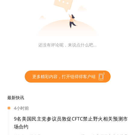
根据 Block Deals Dashboard 披露数据，3 月份加密项
目总融资额超 14 亿美元，创 2022 年 9 月以来新高。早
期投资的大幅增长推动了 3 月份的融资量的增加，有超
过 20 笔 A 轮融资。
还没有评论呢，来说点什么吧...
Avalanche生态期权协议Arrow Markets完成400
万美元A轮融资，Framework Ventures等参投
更多精彩内容，打开链得得客户端
基于 Avalanche 的 AMM 期权协议 Arrow Markets 完成
400 万美元 A 轮融资，Framework Ventures、Delphi V
entures 和 Avalanche Blizzard 生态基金等参投。
最新快讯
4小时前
据悉，Arrow Markets 的核心是利用请求执行（Reques
9名美国民主党参议员敦促CFTC禁止野火相关预测市
t-for-Execution，RFE）机制，为 Avalanche C 链中的期
场合约
权合约提供报价。