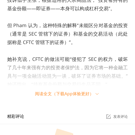
投诉似乎主张，根据适用的大宗商品法，“投资者持有的
基金份额——即证券——本身可以构成杠杆交易”。
但 Pham 认为，这种特殊的解释“未能区分对基金的投资
（通常是 SEC 管辖下的证券）和基金的交易活动（此处
据称是 CFTC 管辖下的证券）”。
她补充说，CFTC 的做法可能“侵犯了 SEC 的权力，破坏
了几十年来强有力的投资者保护法，因为它将一种金融工
具与一项金融活动混为一谈，破坏了证券市场的基础。”
她还指出，“持有基金份额与交易衍生品不同。”
阅读全文（下载App体验更好）
此前消息，美国 CFTC 周二在针对 Kucoin 运营商的法律
投诉中表示，比特币、以太坊和莱特币是商品。
精彩评论
发表评论
加密行业月度融资金额创近18个月新高