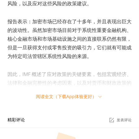
风险，以及应对这些风险的政策建议。
报告表示：加密市场已经存在了十多年，并且表现出巨大
的波动性。虽然加密市场目前对于系统性重要金融机构、
核心金融市场和市场基础设施之间的直接联系仍然有限，
但是一旦获得支付或零售投资的吸引力，它们就有可能成
为特定司法管辖区系统性风险的来源。
因此，IMF 概述了应对政策的关键要素，包括宏观经济、
法律和金融完整性的考虑因素，以及对货币和财政政策的
影响。与此同时，FSB 发布了监管建议和标准，以解决金
阅读全文（下载App体验更好）
融稳定、市场诚信、投资者保护、审慎要求和其他来自加
密资产的风险。这些建议为应对来自加密市场的风险提供
了全面的指导，帮助当局应对加密资产活动和市场带来的
精彩评论
发表评论
宏观经济和金融稳定风险，包括与稳定币相关的风险和通
过去中心化金融（DeFi）带来的风险。