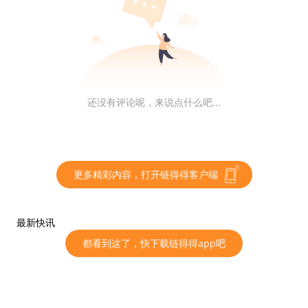
报告的主要结论是：随着加密资产的使用变得普遍，各司
法辖区应维护货币主权，防止资本的过度流动，并对加密
资产活动进行全面监管和监督，以应对宏观经济与金融稳
定风险。报告还建议各司法辖区采取有效措施应对加密资
还没有评论呢，来说点什么吧...
产活动带来的法律合规、市场诚信、投资者保护、审慎监
管等方面的风险。
二、Ripple 的“证券”与否还需法院进一步明确
更多精彩内容，打开链得得客户端
2023 年 7 月 13 日，SEC v. Ripple 这场历时 3 年，耗费
最新快讯
2 亿美元的加密行业重大诉讼案件终于“短暂”地落下帷
都看到这了，快下载链得得app吧
幕。在这一长达 34 页的裁判文书中，法官指出 Ripple
与机构投资者进行的募资行为属于投资合同，是“证券”的
发售，而通过交易所程序算法销售代币的行为并不构成投
资合同，不属于“证券”的发售。