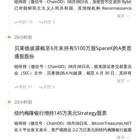
在区块链和外部数据/系统之间实现双向通信，开展信任
链得得（微信号：ChainDD）08月08日讯，加密货币交易所 Bybit
已对朝鲜民主主义人民共和国、其情报机构 Reconnaissance
最小化的链下计算，以及跨链实现数据和资产的互操作
General Bureau（RGB）及受国家制裁的黑客组织 Lazarus Group
展开
性。
提起民事诉讼，涉及一宗价值 15 亿美元的黑客攻击事件。 美国联
利好
15
利空
9
邦法院发布初步禁令，禁止在诉讼期间转移或消散与该案有关的已
识别资产。
预言机服务需要应用来买单，而预言机获得的用户费用会
20小时前
流向网络服务提供方，这些服务提供方的职责是提供服
贝莱德披露截至6月末持有5100万股SpaceX的A类普
务，并保障预言机服务的安全。由于区块链本身存在限
通股股份
制，预言机的价值就是为应用提供各种信任最小化的服
链得得（微信号：ChainDD）08月08日讯，据美国证券交易委员
务，比如无服务器的计算环境、可验证随机数、智能合约
会（SEC）文件，贝莱德(BLK.N)披露，截至 6 月 30 日，其持有
SpaceX(SPCX.O)5100 万股 A 类普通股股份。
自动化,、跨链消息传输、储备金证明以及交易排序等。
展开
利好
51
利空
6
通常，预言机起到连接的作用，将Web2基础设施无缝连
20小时前
接至Web3经济。应用和用户支付给预言机网络的费用将
纽约梅隆银行增持145万美元Strategy股票
成为安全预算，本质是通过经济激励来保障预言机网络的
链得得（微信号：ChainDD）08月08日讯，BitcoinTreasuries.NET
安全、可靠和准确性。
在 X 平台发文表示，资产规模达 2.2 万亿美元的纽约梅隆银行披露
增持 14,630 股 Strategy 股票，价值 145 万美元。目前其持有
展开