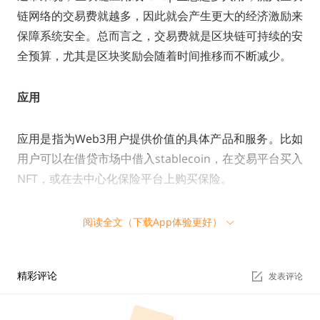
链网络的交易费就越多，因此就会产生更大的经济激励来
保障系统安全。总而言之，交易费就是区块链可持续的安
全预算，尤其是区块奖励会随着时间推移而不断减少。
应用
应用是指为Web3用户提供价值的具体产品和服务。比如
用户可以在借贷市场中借入stablecoin，在交易平台买入
NFT，或在去中心化保险平台上购买保险。
应用为用户提供产品和服务，并收取相应费用，以维持后
阅读全文（下载App体验更好）
续运行。应用自身需要开展各项工作，比如开发协议，控
制风险，以及维护原生通证经济机制。就连专门针对协议
精彩评论
发表评论
升级的治理型通证，也需要考虑通证经济模式以及价值捕
获机制（如：控制协议金库）；否则，治理攻击的成本就