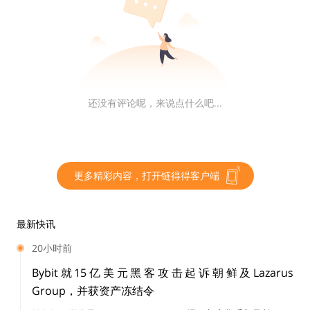
会降低，而这将威胁到整个协议的安全。一些完全不可篡
改的公共品（public good）应用不需要捕获任何价值，
不过这种应用毕竟还是少数，大多数应用都存在运营成
本，而且需要以分布式的方式来更新协议，比如为了维持
竞争力而实施升级。
还没有评论呢，来说点什么吧...
应用层不仅包含Web3原生应用（即：dApp），还包含
开发混合式解决方案的传统企业和机构（即：Web2），
比如利用智能合约来改善现有的后端业务流程，在链上发
行通证资产，或将客户接入Web3资产和服务。
更多精彩内容，打开链得得客户端
预言机
最新快讯
20小时前
预言机实现了各种信任最小化服务，为应用正常运行提供
Bybit就15亿美元黑客攻击起诉朝鲜及Lazarus
了所需的服务，而这些服务本身无法从原生区块链或中心
Group，并获资产冻结令
化的基础设施获得。这些预言机服务可以分成三类，即：